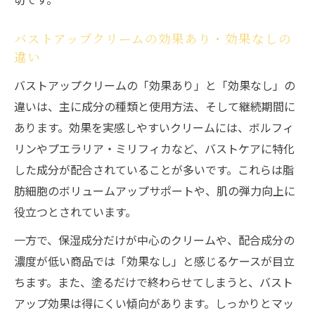
脂肪増加剤とバストアップクリームの理論
的な違い
バストアップクリームの効果あり・効果なしの
バストアップクリームがもたらすハリ感と脂肪
違い
効果の真実
バストアップクリームの「効果あり」と「効果なし」の
バストアップクリームで得られるハリ感と
違いは、主に成分の種類と使用方法、そして継続期間に
脂肪効果の違い
あります。効果を実感しやすいクリームには、ボルフィ
クリームによる見た目の変化と脂肪へのア
リンやプエラリア・ミリフィカなど、バストケアに特化
プローチ
した成分が配合されていることが多いです。これらは脂
バストアップクリームのハリ効果を実感す
肪細胞のボリュームアップサポートや、肌の弾力向上に
るまでの流れ
役立つとされています。
脂肪増加剤との比較で分かるバストアップ
一方で、保湿成分だけが中心のクリームや、配合成分の
クリームの役割
濃度が低い商品では「効果なし」と感じるケースが目立
バストアップクリームの口コミで語られる
ちます。また、塗るだけで終わらせてしまうと、バスト
ハリ感の正体
アップ効果は得にくい傾向があります。しっかりとマッ