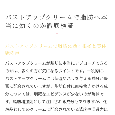
しの違い
脂肪を増やすバストアップクリームの仕組
バストアップクリームで脂肪へ本
みとは
当に効くのか徹底検証
ランキング上位のバストアップクリーム特
徴解説
バストアップクリームは本当に脂肪増加に
バストアップクリームで脂肪に効く根拠と実体
有効か検証
験の声
脂肪にアプローチするバストアップクリームの
バストアップクリームが脂肪に本当にアプローチできる
選び方
のかは、多くの方が気になるポイントです。一般的に、
脂肪増加を目指すバストアップクリームの
バストアップクリームには保湿やハリを与える成分が豊
選び方
富に配合されていますが、脂肪自体に直接働きかける成
バストアップクリームで失敗しにくい成分
分については、明確なエビデンスが少ないのが現状で
の見極め方
す。脂肪増加剤として注目される成分もありますが、化
効果ありと評判のバストアップクリーム選
粧品としてのクリームに配合されている濃度や浸透力に