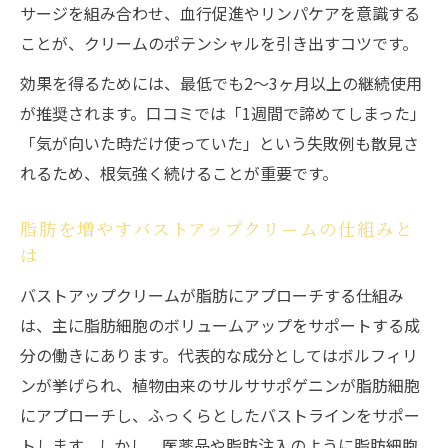
実感できる変化は？脂肪増加剤との比較ポイン
サージを組み合わせ、血行促進やリンパケアを意識する
ト
ことが、クリームのポテンシャルを引き出すコツです。
バストアップクリームと脂肪増加剤の効果
効果を得るためには、最低でも2～3ヶ月以上の継続使用
比較
が推奨されます。口コミでは「1週間で諦めてしまった」
脂肪増加剤とクリームの持続性と安全性を
「気が向いた時だけ使っていた」という失敗例も散見さ
検証
れるため、根気強く続けることが重要です。
実感できるバストアップクリームの変化ポ
イント
脂肪を増やすバストアップクリームの仕組みと
は
バストアップクリームの効果が出るまでの
バストアップクリームが脂肪にアプローチする仕組み
目安期間
は、主に脂肪細胞のボリュームアップをサポートする成
脂肪増加剤とバストアップクリームのリス
分の働きにあります。代表的な成分としてはボルフィリ
クとメリット
ンが挙げられ、植物由来のサルササポゲニンが脂肪細胞
自宅で叶えるバストアップケアのコツと限界
にアプローチし、ふっくらとしたバストラインをサポー
自宅で続けるバストアップクリーム活用術
トします。しかし、医薬品や脂肪注入のように脂肪細胞