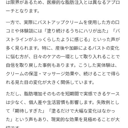
定ポイント
は限界があるため、医療的な脂肪注入とは異なるアプロ
ーチとなります。
脂肪増加剤配合バストアップクリームの特
徴比較
一方で、実際にバストアップクリームを使用した方の口
バストアップクリーム選びで重視すべき安
コミや体験談には「塗り続けるうちにハリが出た」「バ
全性と成分
ストラインがふっくらしたように感じる」といった声が
多く見られます。特に、産後や加齢によるバストの変化
期待と現実の違いは？脂肪増加の仕組みを解説
に悩む方が、日々のケアの一環として取り入れることで
バストアップクリームの脂肪増加メカニズ
自信を取り戻した事例もあります。こうした実体験は、
ムの真実
クリームの保湿・マッサージ効果や、続けることで得ら
バストアップクリームで期待される脂肪増
れる見た目の変化が大きく関係しています。
加の現実
ただし、脂肪増加そのものを短期間で実感できるケース
クリーム使用で本当に脂肪が増えるのか徹
は少なく、個人差や生活習慣も影響します。失敗例とし
底解説
て「期待しすぎた」「塗るだけで大幅な変化はなかっ
バストアップ クリームの脂肪変化と個人差
た」という声もあり、現実的な効果を見極めることが大
について
切です。