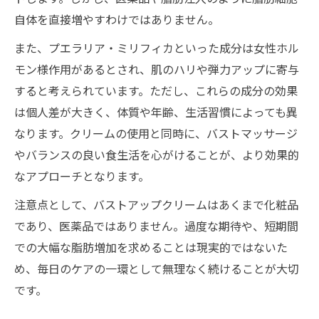
バストアップクリームを活かすセルフケア
自体を直接増やすわけではありません。
の手順
また、プエラリア・ミリフィカといった成分は女性ホル
脂肪に効くクリームとマッサージ併用のポ
モン様作用があるとされ、肌のハリや弾力アップに寄与
イント
すると考えられています。ただし、これらの成分の効果
バストアップクリームの限界と現実的な期
は個人差が大きく、体質や年齢、生活習慣によっても異
待値
なります。クリームの使用と同時に、バストマッサージ
自宅ケアでバスト脂肪を増やすための注意
やバランスの良い食生活を心がけることが、より効果的
点
なアプローチとなります。
注意点として、バストアップクリームはあくまで化粧品
であり、医薬品ではありません。過度な期待や、短期間
での大幅な脂肪増加を求めることは現実的ではないた
め、毎日のケアの一環として無理なく続けることが大切
です。