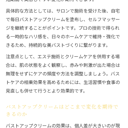
で持続性アップ
具体的な方法としては、サロンで施術を受けた後、自宅
バストアップクリームとエステの効果の持
で毎日バストアップクリームを塗布し、セルフマッサー
続期間に迫る
ジを継続することがポイントです。プロの技術で得られ
施術後にバストアップクリームを使うべき
る一時的なハリ感を、日々のホームケアで維持・強化で
理由
きるため、持続的な美バストづくりに繋がります。
エステとバストアップクリーム併用で得ら
注意点として、エステ施術とクリームケアを併用する場
れる変化の実例
合は、肌の状態をよく観察し、赤みや刺激が出た場合は
バストアップクリームがサロン施術の効果
無理をせずにケアの頻度や方法を調整しましょう。バス
を支える仕組み
トケアの相乗効果を高めるためには、生活習慣や食事の
見直しも併せて行うとより効果的です。
バストアップクリームはどこまで変化を期待で
きるのか
バストアップクリームの効果は、個人差が大きいのが現