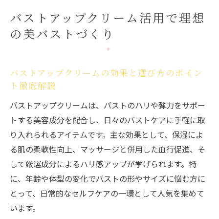
バストケアとバストアップクリームの相乗
バストアップクリーム活用で理想
効果を実感する方法
の美バストづくり
バストアップクリームはどこまで変化を期
待できるのか
バストアップクリームを毎日続けるコツと
バストアップクリームの効果と選び方のポイン
注意点
ト徹底解説
エステの施術が導くふっくら新感覚のバストケ
バストアップクリームは、バストのハリや弾力をサポー
ア
トする美容成分を配合し、日々のバストケアに手軽に取
エステ施術とバストアップクリーム併用の
り入れられるアイテムです。主な効果として、保湿によ
魅力とは
る肌の柔軟性向上、マッサージと併用した血行促進、そ
ふっくらバストへ導くエステとクリームの
して厳選成分によるハリ感アップが挙げられます。特
相性を解説
に、年齢や体型の変化でバストの形やサイズに悩む方に
バストエステで期待できる変化とバストア
とって、日常的なセルフケアの一環として人気を集めて
ップクリーム活用法
います。