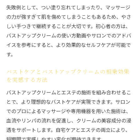
続けやすさ重視の現実派バストケア徹底ガイド
失敗例として、つい塗り忘れてしまったり、マッサージ
バストアップクリームを無理なく続けるた
の力が強すぎて肌を傷めてしまうこともあるため、やさ
めのポイント
しい手つきで継続することが大切です。初心者の方は、
現実的なバストケアにバストアップクリー
バストアップクリームの使い方動画やサロンでのアドバ
ムが最適な理由
イスを参考にすると、より効果的なセルフケアが可能で
バストアップクリームを使った続けやすい
す。
ケア術まとめ
バストケアとバストアップクリームの相乗効果
バストアップクリームとエステの効果を比
を実感する方法
較しよう
バストアップクリームとエステの施術を組み合わせるこ
口コミから見るバストアップクリームの続
とで、より理想的なバストケアが実現できます。サロン
けやすさ
でのプロによるマッサージや専用機器を用いた施術は、
エステ施術の持続性とクリーム併用の変化に注
血流やリンパの流れを促進し、クリームの美容成分の浸
目
透をサポートします。自宅ケアとエステの両立により、
エステ施術後のバストアップクリーム活用
短期間で実感しやすい変化が期待できます。