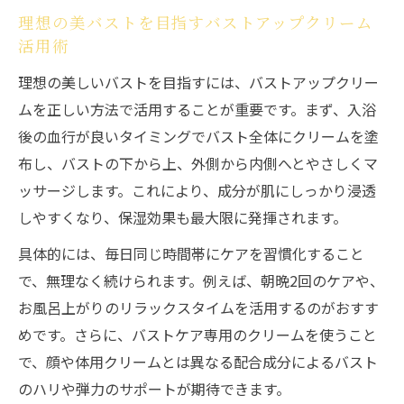
バストアップクリームは入浴後や就寝前が
理想の美バストを目指すバストアップクリーム
効果的な理由
活用術
バストアップ効果を引き出す組み合わせ術を解
理想の美しいバストを目指すには、バストアップクリー
説
ムを正しい方法で活用することが重要です。まず、入浴
バストアップクリームとエステの相乗効果
後の血行が良いタイミングでバスト全体にクリームを塗
を最大化する方法
布し、バストの下から上、外側から内側へとやさしくマ
マッサージとバストアップクリームのベス
ッサージします。これにより、成分が肌にしっかり浸透
トな組み合わせ術
しやすくなり、保湿効果も最大限に発揮されます。
バストアップクリームと姿勢改善で整える
具体的には、毎日同じ時間帯にケアを習慣化すること
美バスト習慣
で、無理なく続けられます。例えば、朝晩2回のケアや、
バストアップクリームとナイトブラ活用の
お風呂上がりのリラックスタイムを活用するのがおすす
相乗効果に注目
めです。さらに、バストケア専用のクリームを使うこと
バストケアをサロンとバストアップクリー
で、顔や体用クリームとは異なる配合成分によるバスト
ムで強化するコツ
のハリや弾力のサポートが期待できます。