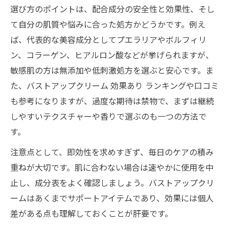
エステ施術後にバストアップクリームを使
選び方のポイントは、配合成分の安全性と効果性、そし
うメリット
て自分の肌質や悩みに合った処方かどうかです。例え
プロの技とバストアップクリームで叶える
ば、代表的な美容成分としてプエラリアやボルフィリ
バストケア
ン、コラーゲン、ヒアルロン酸などが挙げられますが、
敏感肌の方は無添加や低刺激処方を選ぶと安心です。ま
日常に取り入れやすいクリームとケア習慣のコ
た、バストアップクリーム 効果あり ランキングや口コミ
ツ
も参考になりますが、過度な期待は禁物で、まずは継続
バストアップクリームを習慣化するための
しやすいテクスチャーや香りで選ぶのも一つの方法で
工夫とアイデア
す。
日常ケアにバストアップクリームを自然に
取り入れる方法
注意点として、即効性を求めすぎず、毎日のケアの積み
重ねが大切です。肌に合わない場合は速やかに使用を中
毎日のバストケアとバストアップクリーム
止し、成分表をよく確認しましょう。バストアップクリ
の効果を高める秘訣
ームはあくまでサポートアイテムであり、効果には個人
バストアップクリームとマッサージのコツ
差がある点も理解しておくことが肝要です。
を具体的に紹介