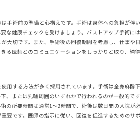
手術以外のバストアップ方法とその効果を検証
エクササイズによるバストアップの可能性
のは手術前の準備と心構えです。手術は身体への負担が伴
クリームやサプリメントの効果を比較
必要な健康チェックを受けましょう。バストアップ手術に
非手術的アプローチのメリットと限界
とが大切です。また、手術後の回復期間を考慮し、仕事や
手術との併用で効果を高める方法
できる医師とのコミュニケーションをしっかりと取り、納
日常生活でできるバストアップ習慣
手術しないで理想のバストを目指す道
を使用する方法が多く採用されています。手術は全身麻酔
の下、または乳輪周囲のいずれかで行われるのが一般的で
術の所要時間は通常1〜2時間で、術後は数日間の入院が
が重要です。医師の指示に従い、回復を促進するためのサ