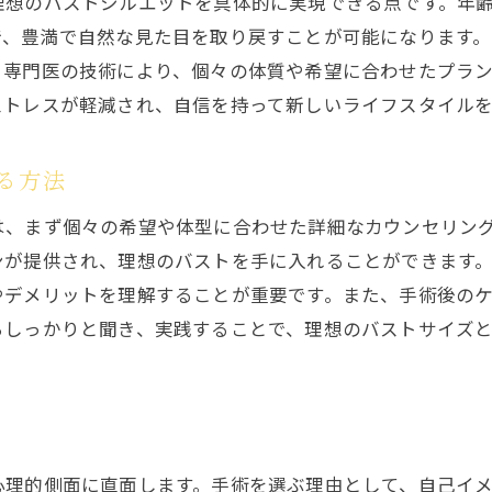
理想のバストシルエットを具体的に実現できる点です。年
手術前後のスケジュール管理
で、豊満で自然な見た目を取り戻すことが可能になります
安心して手術を受けるための重要ポイント
。専門医の技術により、個々の体質や希望に合わせたプラ
医師との事前カウンセリングの重要性
ストレスが軽減され、自信を持って新しいライフスタイル
手術後のケア方法でバストアップ効果を最大限に引き出
術後に必要なバストケアの基本
る方法
効果を持続させるためのホームケアの方法
は、まず個々の希望や体型に合わせた詳細なカウンセリン
術後の痛みや腫れを軽減する方法
ンが提供され、理想のバストを手に入れることができます
バストアップ手術後の生活習慣の見直し
やデメリットを理解することが重要です。また、手術後の
らしっかりと聞き、実践することで、理想のバストサイズ
術後の経過観察と定期的なチェックアップ
バストアップ効果を高めるための栄養管理
実際の体験談から学ぶバストアップ手術のリアルな一面
成功体験から見える手術の効果
バストアップ手術を受けた人の声
心理的側面に直面します。手術を選ぶ理由として、自己イ