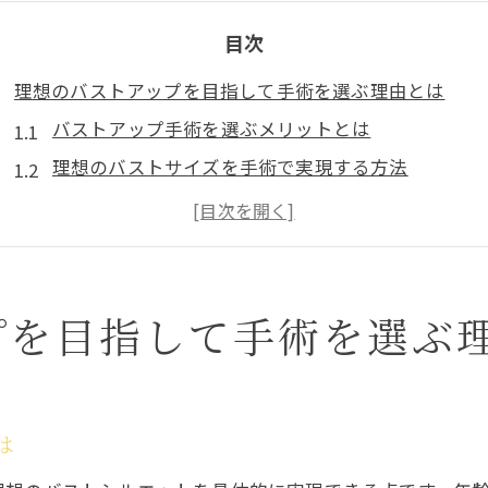
目次
理想のバストアップを目指して手術を選ぶ理由とは
バストアップ手術を選ぶメリットとは
理想のバストサイズを手術で実現する方法
手術を選ぶ際の心理的な要因
手術前に知っておくべきバストアップの知識
バストアップ手術を決断する際の心構え
手術の選択によるライフスタイルの変化
プを目指して手術を選ぶ
バストアップ手術の流れと術前準備を詳しく解説
手術前の準備と心構え
バストアップ手術の具体的な手順
は
術前に必要な健康チェックとは