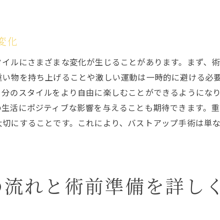
年齢に応じたバストアップ手術の選択
年齢によるバストの変化とその対策
変化
出産後のバストケアと手術の相乗効果
タイルにさまざまな変化が生じることがあります。まず、
ライフステージに合った手術時期の見極め方
重い物を持ち上げることや激しい運動は一時的に避ける必
出産経験のある女性に適した手術法
自分のスタイルをより自由に楽しむことができるようにな
信頼できるバストアップ手術のためのクリニック選び
の生活にポジティブな影響を与えることも期待できます。
クリニック選びのポイントと注意点
大切にすることです。これにより、バストアップ手術は単
信頼できる医師を見つける方法
実績あるクリニックの見極め方
カウンセリングを通じたクリニック選定
の流れと術前準備を詳し
クリニック選びで重視すべき要素
バストアップ手術後のサポート体制の確認