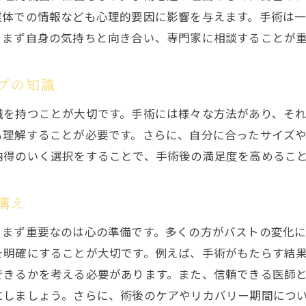
媒体での情報なども心理的要因に影響を与えます。手術は
体験者が語る術前・術後の変化
、まず自身の気持ちと向き合い、専門家に相談することが
手術選択後に訪れる心境の変化
体験談から学ぶ失敗しない手術選びのコツ
プの知識
術後のライフスタイルの変化とその影響
識を持つことが大切です。手術には様々な方法があり、そ
バストアップ手術のメリットとデメリットを徹底比較
も理解することが必要です。さらに、自分に合ったサイズ
手術の長所と短所を知る
納得のいく選択をすることで、手術後の満足度を高めるこ
手術後のメリット実感のタイミング
デメリットを軽減するための対策
構え
バストアップ手術の満足度とその理由
、まず重要なのは心の準備です。多くの方がバストの変化
リスクとリターンを理解する
を明確にすることが大切です。例えば、手術がもたらす結
自分に合った手術法を見つけるポイント
できるかを考える必要があります。また、信頼できる医師
年齢や出産後のバスト変化に対応する手術の選び方
にしましょう。さらに、術後のケアやリカバリー期間につ
出産後におすすめのバストアップ手術