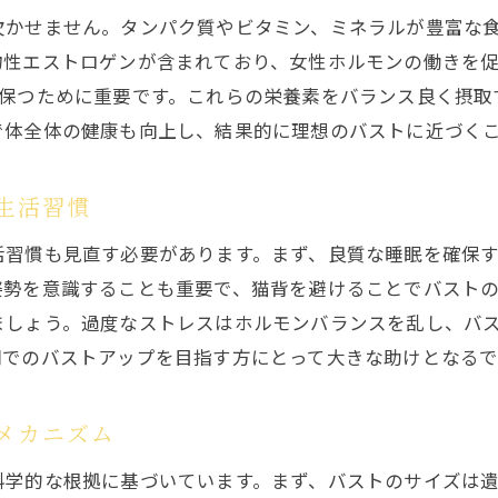
欠かせません。タンパク質やビタミン、ミネラルが豊富な
大人女性のためのバストアップ習慣
物性エストロゲンが含まれており、女性ホルモンの働きを促
世代別に異なるバストケアアプローチ
を保つために重要です。これらの栄養素をバランス良く摂取
年齢に負けない美しさを保つためのヒント
で体全体の健康も向上し、結果的に理想のバストに近づく
長期的な視点でのバストアップ戦略
バストアップを目指す女性たちのよくある質問に答えま
生活習慣
バストアップサプリの効果と選び方
活習慣も見直す必要があります。まず、良質な睡眠を確保
自宅でできるバストアップトレーニング
姿勢を意識することも重要で、猫背を避けることでバスト
バストアップに適したブラジャーの選び方
ましょう。過度なストレスはホルモンバランスを乱し、バ
短期間での変化を実感するためのポイント
間でのバストアップを目指す方にとって大きな助けとなるで
専門家が答えるバストアップの疑問
バストの形やサイズに関するよくある悩み
メカニズム
効果的なバストアップステップを具体的に解説
科学的な根拠に基づいています。まず、バストのサイズは
ステップ1: エクササイズの基本をマスター