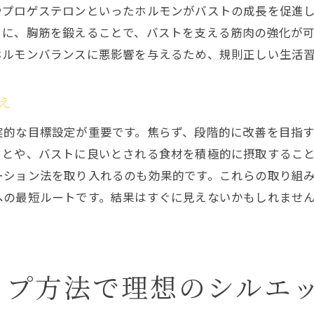
やプロゲステロンといったホルモンがバストの成長を促進
ステップ2: 栄養バランスを見直す
らに、胸筋を鍛えることで、バストを支える筋肉の強化が
ステップ3: 毎日のマッサージでサポート
ホルモンバランスに悪影響を与えるため、規則正しい生活
ステップ4: 適切な下着で形を整える
ステップ5: 継続が鍵！日常に組み込む方法
え
ステップ6: 定期的に進捗をチェックする
実的な目標設定が重要です。焦らず、段階的に改善を目指
専門家が語る短期間でのバストアップ成功事例
ことや、バストに良いとされる食材を積極的に摂取するこ
成功者が取り入れた特別なエクササイズ
ーション法を取り入れるのも効果的です。これらの取り組
プロフェッショナルが薦めるバストアップ食
への最短ルートです。結果はすぐに見えないかもしれませ
科学的根拠に基づいたアプローチ
短期間での成果を支えたメンタル面の工夫
実際のケーススタディから学ぶ成功の秘訣
ップ方法で理想のシルエ
専門家が提案するオーダーメイドプラン