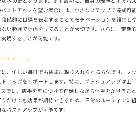
成功への鍵となります。まず最初に、自身の理想とするバ
毎日のマッサージでバストをケアする
のバストアップを望む場合には、小さなステップで達成可
専門家が薦めるバストアップアイテムの選び方
、段階的に目標を設定することでモチベーションを維持し
ホルミシスを活用した新しいアプローチ
のない範囲で計画を立てることが大切です。さらに、定期
日々の忙しさを乗り越えるバストアップのコツ
く実現することが可能です。
時間を効率的に使うためのエクササイズスケジュー
職場でもできる簡単なバストケア方法
クササイズ
短時間でできるストレッチの取り入れ方
ズは、忙しい毎日でも簡単に取り入れられる方法です。プ
リラックスが与えるバストアップへの影響
ストアップをサポートします。特に、プッシュアップは上
イズでは、両手を壁につけて前傾しながら体重をかけるこ
忙しい女性のための継続しやすい方法
行うだけでも効果が期待できるため、日常のルーティンに
自分に合ったバストアッププランの作り方
的なバストアップが可能です。
年齢を問わず始められるバストアップの秘訣
年齢に応じたバストケアの基本
加齢による変化に対応するための方法