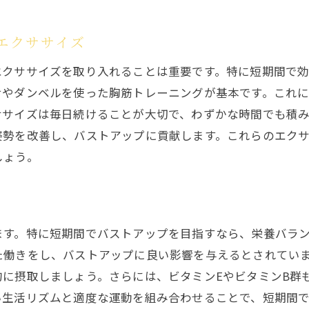
実体験を通じたバストアップの道のりをサポート
バストアップに成功した女性の体験談
エクササイズ
モチベーションを維持するためのヒント
エクササイズを取り入れることは重要です。特に短期間で
失敗から学ぶ成功へのステップ
せやダンベルを使った胸筋トレーニングが基本です。これ
仲間と共に目指すバストアップの道
ササイズは毎日続けることが大切で、わずかな時間でも積
実体験が示す具体的な成果とその過程
姿勢を改善し、バストアップに貢献します。これらのエク
読者の皆様と共有する喜びと感動
しょう。
ます。特に短期間でバストアップを目指すなら、栄養バラ
た働きをし、バストアップに良い影響を与えるとされてい
的に摂取しましょう。さらには、ビタミンEやビタミンB群
い生活リズムと適度な運動を組み合わせることで、短期間