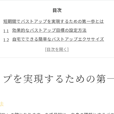
目次
短期間でバストアップを実現するための第一歩とは
効果的なバストアップ目標の設定方法
自宅でできる簡単なバストアップエクササイズ
食生活がバストアップに与える影響
心掛けたいバストアップに効果的な生活習慣
科学的に証明されたバストアップのメカニズム
短期間で成果を実感するための心構え
ップを実現するための第
実践的なバストアップ方法で理想のシルエットに近づく
日常に取り入れるべきバストアップエクササイズ
効果を高めるための食事プラン
法
正しい姿勢がもたらすバストアップ効果