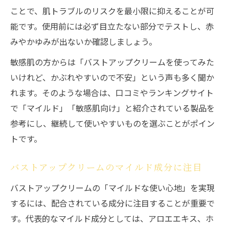
ことで、肌トラブルのリスクを最小限に抑えることが可
ント
能です。使用前には必ず目立たない部分でテストし、赤
バストアップクリームランキングをチェッ
みやかゆみが出ないか確認しましょう。
ク
バストアップクリームの実力を口コミで検
敏感肌の方からは「バストアップクリームを使ってみた
証
いけれど、かぶれやすいので不安」という声も多く聞か
れます。そのような場合は、口コミやランキングサイト
バストアップクリームマツキヨで買える理
で「マイルド」「敏感肌向け」と紹介されている製品を
由
参考にし、継続して使いやすいものを選ぶことがポイン
シルキーバストクリーム効果の体感レビュ
トです。
ー
肌に優しいバストアップクリームは効果があ
バストアップクリームのマイルド成分に注目
る？
バストアップクリームの「マイルドな使い心地」を実現
バストアップクリームのやさしさと効果の
するには、配合されている成分に注目することが重要で
両立
す。代表的なマイルド成分としては、アロエエキス、ホ
肌にやさしい成分配合バストアップクリー