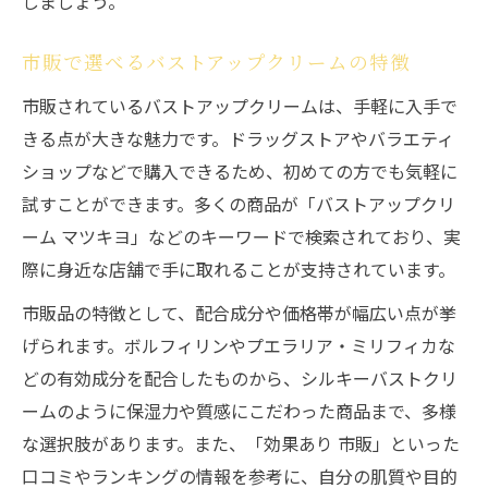
しましょう。
バストアップクリームランキングで選ぶ方
法
市販で選べるバストアップクリームの特徴
理想に近づくマイルドケアのバストアップポイ
市販されているバストアップクリームは、手軽に入手で
ント
きる点が大きな魅力です。ドラッグストアやバラエティ
ショップなどで購入できるため、初めての方でも気軽に
バストアップクリームで理想のバストを目
試すことができます。多くの商品が「バストアップクリ
指す方法
ーム マツキヨ」などのキーワードで検索されており、実
マイルドなバストアップケアの習慣化のコ
際に身近な店舗で手に取れることが支持されています。
ツ
バストアップクリーム効果を高める使い方
市販品の特徴として、配合成分や価格帯が幅広い点が挙
げられます。ボルフィリンやプエラリア・ミリフィカな
口コミで話題のバストアップクリーム体験
どの有効成分を配合したものから、シルキーバストクリ
バストアップクリームランキング活用術
ームのように保湿力や質感にこだわった商品まで、多様
な選択肢があります。また、「効果あり 市販」といった
口コミやランキングの情報を参考に、自分の肌質や目的