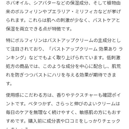
ホバオイル、シアバターなどの保湿成分、そして植物由
ムの魅力
来のボルフィリンやプエラリア・ミリフィカなどが挙げ
口コミで評判のバストアップクリーム効果
られます。これらは肌への刺激が少なく、バストケアと
検証
保湿を両立できる点が特徴です。
シルキーバストクリームのマイルドな使用
特にボルフィリンはバストアップクリームの主成分とし
感
て注目されており、「バストアップクリーム 効果あり ラ
バストアップクリーム効果あり商品を選ぶ
ンキング」などでもよく取り上げられています。低刺激
基準
処方の商品では、このような成分を中心に配合し、肌荒
続けやすさで選ぶバストアップクリーム活用術
れを防ぎつつバストにハリを与える効果が期待できま
毎日続けやすいバストアップクリームの選
す。
び方
使用感にこだわる方は、香りやテクスチャーも確認ポイ
バストアップクリームの簡単ケアポイント
ントです。ベタつかず、さらっと伸びのよいクリームは
バストアップクリームの効果を長持ちさせ
毎日のケアを無理なく続けやすく、敏感肌の方にもおす
るコツ
すめです。購入前に成分表や口コミをしっかりチェック
市販バストアップクリームの活用体験談