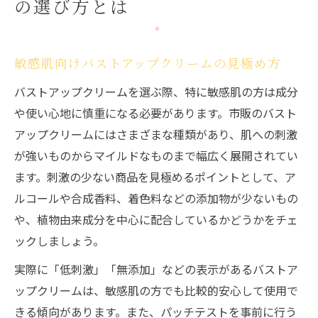
の選び方とは
バストアップクリームの使用感を徹底比較
敏感肌にも安心なバストアップケアの秘訣
敏感肌でも使えるバストアップクリームの
敏感肌向けバストアップクリームの見極め方
選択基準
バストアップクリームを選ぶ際、特に敏感肌の方は成分
バストアップクリームの肌へのやさしさを
や使い心地に慎重になる必要があります。市販のバスト
重視
アップクリームにはさまざまな種類があり、肌への刺激
バストアップクリームボルフィリン配合製
が強いものからマイルドなものまで幅広く展開されてい
品の安全性
ます。刺激の少ない商品を見極めるポイントとして、ア
口コミで人気のバストアップクリーム活用
ルコールや合成香料、着色料などの添加物が少ないもの
法
や、植物由来成分を中心に配合しているかどうかをチェ
ックしましょう。
バストアップクリーム効果あり市販品の特
徴
実際に「低刺激」「無添加」などの表示があるバストア
市販で手に入るバストアップクリームの実力
ップクリームは、敏感肌の方でも比較的安心して使用で
きる傾向があります。また、パッチテストを事前に行う
市販バストアップクリームの効果比較ポイ