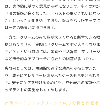
ボルフィリン入りバストアップクリームの
は、実体験に基づく意見が参考になります。多くの方が
実力検証
「肌の質感が良くなった」「バストの形がきれいになっ
バストアップクリームにおけるボルフィリ
た」といった変化を感じており、保湿やハリ感アップに
ンの役割
は一定の効果が期待できます。
バストアップクリームと成分相乗効果のポ
一方で、クリームのみで胸が大きくなると断言できる根
イント
拠はありません。実際に「クリームで胸が大きくなりま
ボルフィリン配合バストクリームの選び方
すか？」という質問には、栄養や生活習慣、マッサージ
と注意点
など総合的なアプローチが必要との回答が多いです。
自分の理想を叶えるバストケア習慣の始め方
失敗例としては、短期間で過度な効果を期待しすぎた
バストアップクリームで始める理想的なケ
り、成分にアレルギー反応が出たケースも見受けられま
ア習慣
す。安全にケアを続けるためにも、成分表示の確認やパ
バストアップクリーム習慣化のコツと継続
ッチテストの実施をおすすめします。
の秘訣
市販バストアップクリームの成分分析と評価ポ
毎日のバストアップクリームケアで得られ