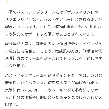
イント
る実感
市販のバストアップクリームには「ボルフィリン」や
おすすめバストアップクリームの使い方と
「プエラリア」など、バストケアに有用とされる成分が
注意点
配合されています。これらは植物由来の成分で、肌のハ
バストアップクリームを続ける安心ケアの
リや弾力をサポートする働きがあるとされています。
ポイント
成分選びの際は、刺激の少ない保湿成分やエイジングケ
ア成分にも注目しましょう。敏感肌の方は、無添加や低
刺激処方のクリームを選ぶことでトラブルを回避しやす
くなります。
バストアップクリームを選ぶポイントとしては、成分の
安全性、配合バランス、使用感の良さが挙げられます。
実際に使った人の口コミやランキングも参考にしなが
ら、自分の肌質や目的に合った製品を見つけることが大
切です。