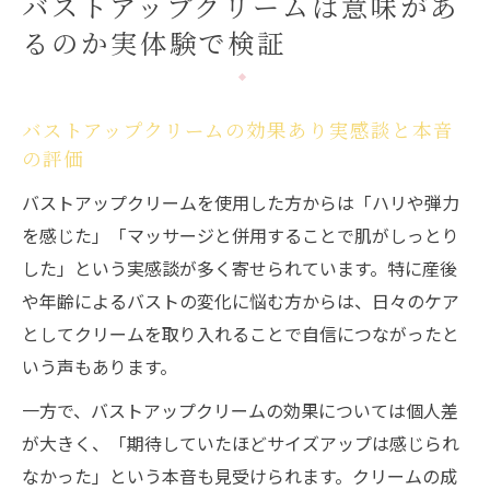
バストアップクリームは意味があ
実体験から検証
るのか実体験で検証
市販バストアップクリームの成分分析と評
価ポイント
バストアップクリームの脂肪を増やす作用
バストアップクリームの効果あり実感談と本音
の真実とは
の評価
礼儀としてのバストケアがもたらす安心感
バストアップクリームを使用した方からは「ハリや弾力
バストアップクリーム使用時の礼儀とマナ
を感じた」「マッサージと併用することで肌がしっとり
ーの基本
した」という実感談が多く寄せられています。特に産後
バストケアの礼儀意識が安心感につながる
や年齢によるバストの変化に悩む方からは、日々のケア
理由
としてクリームを取り入れることで自信につながったと
バストアップクリームを丁寧に使う習慣の
いう声もあります。
メリット
一方で、バストアップクリームの効果については個人差
日常のバストケアに必要な礼儀とクリーム
が大きく、「期待していたほどサイズアップは感じられ
の選び方
なかった」という本音も見受けられます。クリームの成