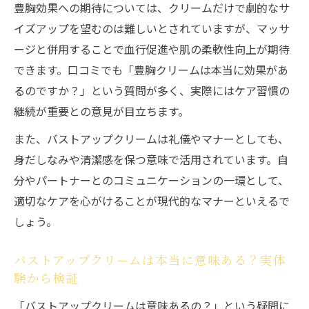
豊胸効果への期待については、クリームだけで劇的なサ
力
イズアップを望むのは難しいとされていますが、マッサ
バストアップクリームの成分比較で見る効
ージと併用することで血行促進や肌の柔軟性向上が期待
果の差
できます。口コミでも「豊胸クリームは本当に効果があ
脂肪増加成分配合バストアップクリームの
るのですか？」という質問が多く、実際にはケア習慣の
特徴とは
継続が重要との意見が目立ちます。
ボルフィリン配合バストアップクリームの
また、バストアップクリームは礼儀やマナーとしても、
注目点
身だしなみや清潔感を保つ意味で活用されています。自
バストアップクリームの市販品と成分の違
分やパートナーとのコミュニケーションの一環として、
いを解説
適切なケアを心がけることが現代的なマナーといえるで
バストクリームおすすめ成分の選び方ガイ
しょう。
ド
ボルフィリン配合クリームの効果を徹底考察
バストアップクリームは本当に意味ある？実体
バストアップクリームとボルフィリン配合
験から検証
の注目理由
「バストアップクリームは意味あるの？」という疑問に