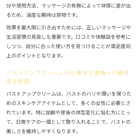
バストアップクリームで叶える大人のマナ
分や使用方法、マッサージの有無によって体感に差が出
ーケア
るため、過度な期待は禁物です。
クリーム選びで失敗しない大切なポイントとは
効果を最大限に引き出すためには、正しいマッサージや
バストアップクリームで失敗しない成分選
生活習慣の見直しも重要です。口コミや体験談を参考に
びのコツ
しつつ、自分に合った使い方を見つけることが満足度向
効果あり市販バストアップクリームの見極
上のポイントとなります。
め法
バストアップクリームの必要性と豊胸への期待
バストアップクリームのランキング活用術
度を解説
と注意点
バストアップクリームは、バストのハリや潤いを保つた
バストアップクリームおすすめの特徴と選
めのスキンケアアイテムとして、多くの女性に必要とさ
び方
れています。特に加齢や産後の体型変化に悩む方にとっ
脂肪を増やす成分入りバストアップクリー
て、日常ケアの一環として取り入れることで、バストの
ムの選定基準
美しさを維持しやすくなります。
成分比較から見えるバストアップクリームの実