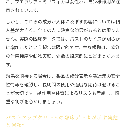
れ、プエラリア・ミリフィカは女性ホルモン様作用が注
めの基準
目されています。
バストアップクリームおすすめ商品の見極
しかし、これらの成分が人体に及ぼす影響については個
めポイント
人差が大きく、全ての人に確実な効果があるとは限りま
口コミだけに頼らないバストアップクリー
せん。実際の臨床データでは、バストのサイズが明らか
ムの選び方
に増加したという報告は限定的です。主な根拠は、成分
バストアップクリームのランキング情報は
の作用機序や動物実験、少数の臨床例にとどまっていま
信頼できる？
す。
バストアップクリーム選びで失敗しない注
効果を期待する場合は、製品の成分表示や製造元の安全
意点
性情報を確認し、長期間の使用や過度な期待は避けるこ
市販バストアップクリームの効果はあるのか現
とが大切です。副作用や体質によるリスクも考慮し、慎
実検証
重な判断を心がけましょう。
市販バストアップクリームの効果を実体験
から評価
バストアップクリームの臨床データが示す実態
バストアップクリーム市販品の効果ありの
と信頼性