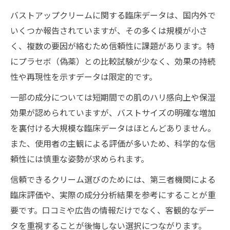
根拠は？
バストアップクリームに関する臨床データは、国内外で
バストアップクリーム効果なしと感じる原
いくつか報告されていますが、その多くは規模が小さ
因と対策
く、複数の要因が絡むため信頼性に課題があります。特
市販バストアップクリームの本当の実力を
にプラセボ（偽薬）との比較試験が少なく、効果の持続
比較検証
性や再現性を示すデータは限定的です。
口コミで評判のバストアップクリーム現実
一部の成分については短期間での肌のハリ感向上や保湿
の効果は
効果が認められていますが、バストサイズの明確な増加
クリームだけに頼らない安全なバストケアへの
を裏付ける大規模な臨床データはほとんどありません。
道
また、使用者の主観による評価が多いため、科学的な信
バストアップクリームと併用できる安全な
頼性には慎重な姿勢が求められます。
ケア方法
信頼できるクリーム選びのためには、第三者機関による
クリーム以外のバストアップケアで効果を
臨床評価や、実際の成分分析結果を参考にすることが重
高めるコツ
要です。口コミや広告の情報だけでなく、客観的なデー
バストアップクリームと生活習慣改善の併
タを重視することが後悔しない選択につながります。