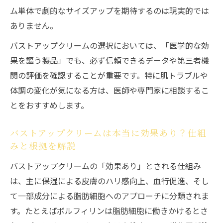
乳がんリスクとバストアップクリーム使用の注
ム単体で劇的なサイズアップを期待するのは現実的では
意点
ありません。
バストアップクリームと乳がんリスクに関
バストアップクリームの選択においては、「医学的な効
する最新知見
果を謳う製品」でも、必ず信頼できるデータや第三者機
シルキーバストクリームと乳がんの関連性
関の評価を確認することが重要です。特に肌トラブルや
はあるのか
体調の変化が気になる方は、医師や専門家に相談するこ
バストアップクリーム使用時の安全対策と
とをおすすめします。
医師の見解
バストアップクリームは本当に効果あり？仕組
バストアップクリーム利用と乳腺トラブル
みと根拠を解説
の注意点
バストアップクリームの「効果あり」とされる仕組み
ホルモン成分配合バストアップクリームの
は、主に保湿による皮膚のハリ感向上、血行促進、そし
リスクを解説
て一部成分による脂肪細胞へのアプローチに分類されま
信頼できるバストアップクリームの見極め方
す。たとえばボルフィリンは脂肪細胞に働きかけるとさ
信頼できるバストアップクリームを選ぶた