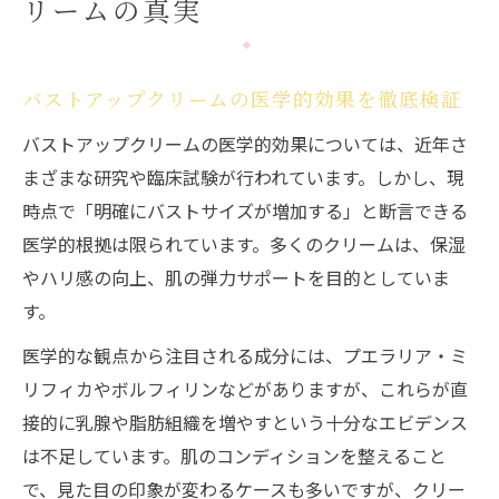
リームの真実
成分安全性
バストアップクリームの口コミと科学的根
拠の違い
バストアップクリームの医学的効果を徹底検証
バストアップクリームの効果と成分を徹底解説
バストアップクリームの医学的効果については、近年さ
バストアップクリーム主要成分と期待でき
まざまな研究や臨床試験が行われています。しかし、現
る美容効果
時点で「明確にバストサイズが増加する」と断言できる
バストアップクリームで脂肪を増やす仕組
医学的根拠は限られています。多くのクリームは、保湿
みと成分解説
やハリ感の向上、肌の弾力サポートを目的としていま
バストアップクリームおすすめ成分の特徴
す。
と配合理由
医学的な観点から注目される成分には、プエラリア・ミ
バストアップクリームの成分比較と効果の
リフィカやボルフィリンなどがありますが、これらが直
違いを知る
接的に乳腺や脂肪組織を増やすという十分なエビデンス
市販バストアップクリームの成分と安全性
は不足しています。肌のコンディションを整えること
の見極め方
で、見た目の印象が変わるケースも多いですが、クリー