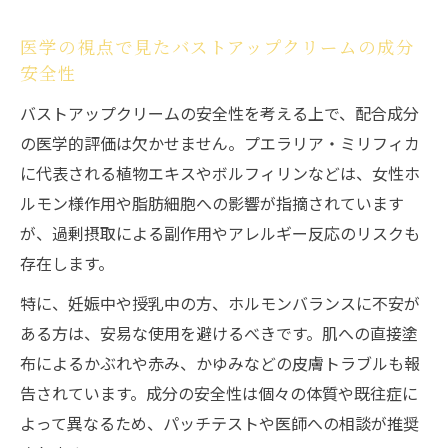
用効果
医学の視点で見たバストアップクリームの成分
マッサージ・栄養管理とバストアップクリ
安全性
ーム活用術
バストアップクリームの安全性を考える上で、配合成分
安全な美胸ケアのためのバストアップクリ
の医学的評価は欠かせません。プエラリア・ミリフィカ
ーム活用法
に代表される植物エキスやボルフィリンなどは、女性ホ
ルモン様作用や脂肪細胞への影響が指摘されています
が、過剰摂取による副作用やアレルギー反応のリスクも
存在します。
特に、妊娠中や授乳中の方、ホルモンバランスに不安が
ある方は、安易な使用を避けるべきです。肌への直接塗
布によるかぶれや赤み、かゆみなどの皮膚トラブルも報
告されています。成分の安全性は個々の体質や既往症に
よって異なるため、パッチテストや医師への相談が推奨