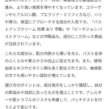
バストアップクリームは市販でも効果が期
進み、より高い実感を得やすくなっています。コラーゲ
待できる
ンやヒアルロン酸、プエラリア・ミリフィカなど、ハリ
手軽に始める市販バストアップクリームの
や弾力、保湿にアプローチする成分が人気です。「バス
魅力
トアップクリーム 効果 あり 市販」や「ピーチジョン バ
市販バストアップクリームの効果的な使い
ストクリーム」などの市販品も、成分にこだわった商品
方
が注目されています。
おすすめ市販バストアップクリーム比較ポ
これらの成分は、肌の内側から潤いを与え、バスト全体
イント
のふくらみや柔らかさの向上に役立ちます。また、植物
毎日のバストアップクリーム習慣で美胸を手に
由来エキスやビタミン類も多く配合されており、敏感肌
入れる
の方でも使いやすい設計が増えています。
バストアップクリーム習慣で叶える美胸維
選び方のポイントは、成分表示をしっかり確認し、自分
持術
の肌悩みや目的に合ったものを選ぶことです。アレルギ
毎日続けるバストアップクリームのコツと
ーや肌トラブルのリスクも考慮して、パッチテストを行
効果
うとより安心です。