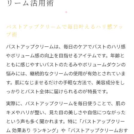
リーム活用術
ポイント
バストアップクリームで美胸習慣を始める
コツ
バストアップクリームで毎日叶えるハリ感アッ
効果を実感できるバストアップクリームの選び
プ術
方
バストアップクリームは、毎日のケアでバストのハリ感
成分重視のバストアップクリーム選びのポ
やボリューム感の向上を目指せるアイテムです。年齢と
イント
ともに感じやすいバストのたるみやボリュームダウンの
おすすめバストアップクリームの特徴と選
悩みには、継続的なクリームの使用が有効とされていま
定基準
す。肌になじませるだけの手軽な方法で、美容成分をし
バストアップクリームランキングの見極め
っかりとバスト全体に届けられるのが特長です。
方
実際に、バストアップクリームを毎日使うことで、肌の
市販バストアップクリームの選び方と比較
キメやハリが整い、見た目の美しさや自信につながった
ポイント
という声も多く聞かれます。特に「バストアップクリー
40代にも効果的なバストアップクリームと
ム 効果あり ランキング」や「バストアップクリームおす