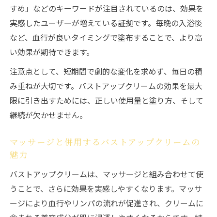
は
すめ」などのキーワードが注目されているのは、効果を
実感したユーザーが増えている証拠です。毎晩の入浴後
40代女性のためのバストアップクリーム最新情
など、血行が良いタイミングで塗布することで、より高
報
い効果が期待できます。
40代の悩みに寄り添うバストアップクリー
ム活用法
注意点として、短期間で劇的な変化を求めず、毎日の積
バストアップクリームでハリと潤いをプラ
み重ねが大切です。バストアップクリームの効果を最大
スする方法
限に引き出すためには、正しい使用量と塗り方、そして
継続が欠かせません。
40代におすすめのバストアップクリーム成
分とは
マッサージと併用するバストアップクリームの
バストアップクリームで美胸を保つポイン
魅力
ト
バストアップクリームは、マッサージと組み合わせて使
40代が感じるバストアップクリームの効果
うことで、さらに効果を実感しやすくなります。マッサ
検証
ージにより血行やリンパの流れが促進され、クリームに
バストアップクリームで叶う自信と美容の変化