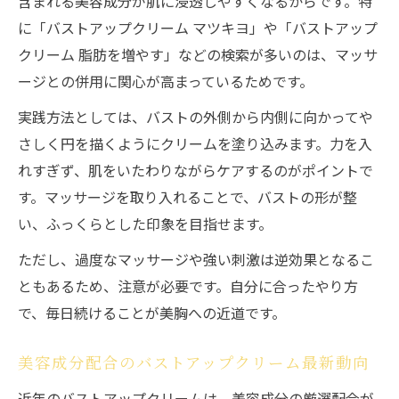
含まれる美容成分が肌に浸透しやすくなるからです。特
バストアップクリームで実感する自信と美
に「バストアップクリーム マツキヨ」や「バストアップ
しさの変化
クリーム 脂肪を増やす」などの検索が多いのは、マッサ
美容への意識が変わるバストアップクリー
ージとの併用に関心が高まっているためです。
ムの力
実践方法としては、バストの外側から内側に向かってや
バストアップクリーム継続で生まれるポジ
さしく円を描くようにクリームを塗り込みます。力を入
ティブ効果
れすぎず、肌をいたわりながらケアするのがポイントで
バストアップクリームで心も豊かになる秘
す。マッサージを取り入れることで、バストの形が整
訣
い、ふっくらとした印象を目指せます。
バストアップクリーム愛用者のリアルな変
ただし、過度なマッサージや強い刺激は逆効果となるこ
化体験
ともあるため、注意が必要です。自分に合ったやり方
市販でも満足できるバストアップクリームの魅
で、毎日続けることが美胸への近道です。
力
市販バストアップクリームの選び方と活用
美容成分配合のバストアップクリーム最新動向
法
近年のバストアップクリームは、美容成分の厳選配合が