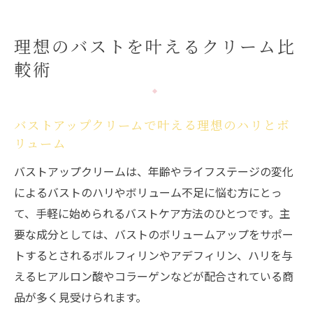
ドラッグストアで手軽に比較できるバスト
アップクリーム
理想のバストを叶えるクリーム比
バストアップクリームの効果と口コミの正
較術
しい見極め方
韓国バストアップクリームと国内品の違い
を知る
バストアップクリームで叶える理想のハリとボ
バストアップクリームの効果と選び方のコツ
リューム
バストアップクリームは本当に効果がある
バストアップクリームは、年齢やライフステージの変化
のか検証
によるバストのハリやボリューム不足に悩む方にとっ
口コミで話題の市販バストアップクリーム
て、手軽に始められるバストケア方法のひとつです。主
選びの基準
要な成分としては、バストのボリュームアップをサポー
バストアップクリーム 効果あり 市販の見極
トするとされるボルフィリンやアデフィリン、ハリを与
めポイント
えるヒアルロン酸やコラーゲンなどが配合されている商
品が多く見受けられます。
40代にもおすすめのバストアップクリーム