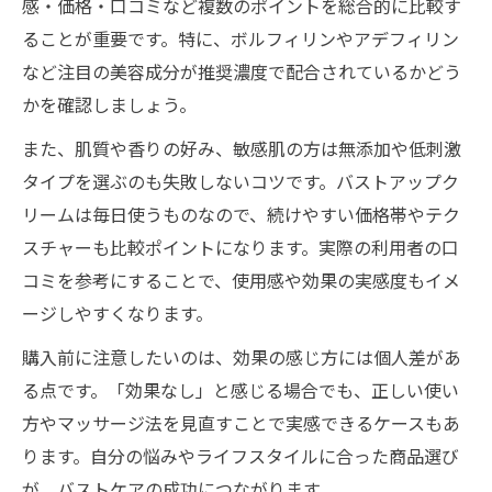
感・価格・口コミなど複数のポイントを総合的に比較す
分とは
ることが重要です。特に、ボルフィリンやアデフィリン
ハリとボリュームを実感したい女性のためのポ
など注目の美容成分が推奨濃度で配合されているかどう
イント
かを確認しましょう。
バストアップクリームでハリとボリューム
また、肌質や香りの好み、敏感肌の方は無添加や低刺激
を実感する方法
タイプを選ぶのも失敗しないコツです。バストアップク
効果なしと感じたときのバストアップクリ
リームは毎日使うものなので、続けやすい価格帯やテク
ーム見直し術
スチャーも比較ポイントになります。実際の利用者の口
市販バストアップクリームの効果を最大限
コミを参考にすることで、使用感や効果の実感度もイメ
に引き出すコツ
ージしやすくなります。
ドラッグストアで選ぶバストアップクリー
購入前に注意したいのは、効果の感じ方には個人差があ
ムの使い方
る点です。「効果なし」と感じる場合でも、正しい使い
バストアップクリームを続けるコツとモチ
方やマッサージ法を見直すことで実感できるケースもあ
ベーション維持
ります。自分の悩みやライフスタイルに合った商品選び
バストケア初心者が知るべきクリームの選定基
が、バストケアの成功につながります。