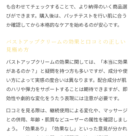
40代からのバストアップクリーム活用術
も合わせてチェックすることで、より納得のいく商品選
産後や年齢変化に対応するバストアップク
びができます。購入後は、パッチテストを行い肌に合う
リームの選び方
か確認してから本格的なケアを始めるのが安心です。
ドラッグストアで選ぶ年齢肌向けバストア
バストアップクリームの効果と口コミの正しい
ップクリーム
見極め方
韓国バストアップクリームの年齢肌ケア効
バストアップクリームの効果に関しては、「本当に効果
果を検証
があるのか？」と疑問を持つ方も多いですが、成分や使
い方によって実感の度合いは異なります。配合成分が肌
のハリや弾力をサポートすることは期待できますが、即
効性や劇的な変化をうたう表現には注意が必要です。
口コミを見る際は、継続使用による変化や、マッサージ
との併用、年齢・肌質などユーザーの属性を確認しまし
ょう。「効果あり」「効果なし」といった意見が分かれ