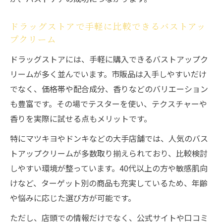
準
バストアップクリーム初心者におすすめの
ドラッグストアで手軽に比較できるバストアッ
選び方
プクリーム
市販バストアップクリームのチェックポイ
ドラッグストアには、手軽に購入できるバストアップク
ントとは
リームが多く並んでいます。市販品は入手しやすいだけ
失敗しないバストアップクリームの選定方
でなく、価格帯や配合成分、香りなどのバリエーション
法
も豊富です。その場でテスターを使い、テクスチャーや
ドラッグストアで迷わないバストアップク
香りを実際に試せる点もメリットです。
リーム選び
特にマツキヨやドンキなどの大手店舗では、人気のバス
バストアップクリームの特徴と効果的な使
トアップクリームが多数取り揃えられており、比較検討
い方
しやすい環境が整っています。40代以上の方や敏感肌向
年齢を問わず美バストへ導くケアの秘訣
けなど、ターゲット別の商品も充実しているため、年齢
バストアップクリームで年齢を問わずハリ
や悩みに応じた選び方が可能です。
を保つ方法
ただし、店頭での情報だけでなく、公式サイトや口コミ