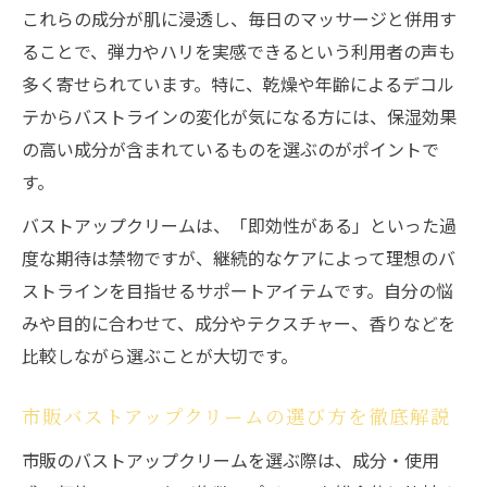
の特徴
これらの成分が肌に浸透し、毎日のマッサージと併用す
ドラッグストアで選ぶバストアップクリー
ることで、弾力やハリを実感できるという利用者の声も
ムのコツ
多く寄せられています。特に、乾燥や年齢によるデコル
テからバストラインの変化が気になる方には、保湿効果
市販バストアップクリームの注目成分を徹底解
の高い成分が含まれているものを選ぶのがポイントで
析
す。
バストアップクリームに配合される重要成
分を解説
バストアップクリームは、「即効性がある」といった過
ボルフィリンやアデフィリン配合のバスト
度な期待は禁物ですが、継続的なケアによって理想のバ
アップクリームの魅力
ストラインを目指せるサポートアイテムです。自分の悩
みや目的に合わせて、成分やテクスチャー、香りなどを
ヒアルロン酸や植物エストロゲンで実感す
比較しながら選ぶことが大切です。
るケア効果
40代向けバストアップクリームの成分比較
市販バストアップクリームの選び方を徹底解説
ポイント
市販のバストアップクリームを選ぶ際は、成分・使用
韓国発バストアップクリームの注目美容成