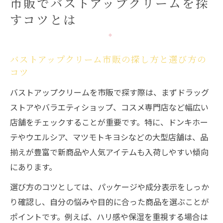
市販でバストアップクリームを探
バストアップクリーム市販で見つけるため
すコツとは
の実践方法
バストアップクリーム市販安い商品を見つ
ける秘訣
バストアップクリーム市販の探し方と選び方の
バストアップクリームの選び方と効果実感ポイ
コツ
ント
バストアップクリームを市販で探す際は、まずドラッグ
バストアップクリーム成分で選ぶ効果実感
ストアやバラエティショップ、コスメ専門店など幅広い
の秘訣
店舗をチェックすることが重要です。特に、ドンキホー
ボルフィリン配合バストアップクリームの
テやウエルシア、マツモトキヨシなどの大型店舗は、品
選び方
揃えが豊富で新商品や人気アイテムも入荷しやすい傾向
バストアップクリーム口コミから効果を見
にあります。
極める方法
選び方のコツとしては、パッケージや成分表示をしっか
バストアップクリームウエルシア系で注目
り確認し、自分の悩みや目的に合った商品を選ぶことが
の特徴
ポイントです。例えば、ハリ感や保湿を重視する場合は