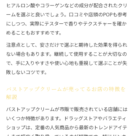
バストアップクリーム効果ありランキング
ヒアルロン酸やコラーゲンなどの成分が配合されたクリ
活用術
ームを選ぶと良いでしょう。口コミや店頭のPOPも参考
にしつつ、実際にテスターで香りやテクスチャーを確か
気になるバストアップクリーム市販の魅力
めることもおすすめです。
バストアップクリーム市販人気の理由と特
徴まとめ
注意点として、安さだけで選ぶと期待した効果を得られ
バストアップクリーム市販で得られるメリ
ない場合もあります。継続して使用することが大切なの
ットとは
で、手に入りやすさや使い心地も重視して選ぶことが失
敗しないコツです。
バストアップクリーム市販安い商品の魅力
を解説
バストアップクリームが売ってるお店の特徴を
バストアップクリームドンキ売り場で注目
解説
の魅力
バストアップクリームが市販で販売されている店舗には
バストアップクリーム市販の香りや使用感
いくつか特徴があります。ドラッグストアやバラエティ
に注目
ショップは、定番の人気商品から最新のトレンドアイテ
ドラッグストアで見つかるバストケアの新定番