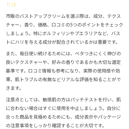
力ケア
とは
バストアップクリームで美しいハリを目指
市販のバストアップクリームを選ぶ際は、成分、テクス
す習慣
チャー、香り、価格、口コミの5つのポイントをチェック
しましょう。特にボルフィリンやプエラリアなど、バス
バストアップクリームとマッサージの組み
トにハリを与える成分が配合されているかは重要です。
合わせ効果
バストアップクリームの悩み別活用法を紹
また、毎日使い続けるためには、ベタつきにくく伸びの
介
良いテクスチャーや、好みの香りであるかも大切な選定
人気のバストアップクリーム購入時の注意点
基準です。口コミ情報も参考になり、実際の使用感や効
果、肌トラブルの有無などリアルな評価を知ることがで
バストアップクリーム購入前にチェックす
きます。
べき点
バストアップクリーム市販品注意すべき成
注意点としては、敏感肌の方はパッチテストを行い、肌
分とは
に合わない場合はすぐに使用を中止しましょう。自分に
合った商品を見極めるためにも、成分表示やパッケージ
口コミで話題のバストアップクリーム選び
の注意事項をしっかり確認することが大切です。
の注意