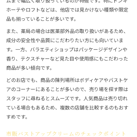
ムまで幅広く取り扱っているのが特徴です。特にドンキ
バストアップクリームドラッグストアで選
ホーテやロフトなどは、他店では見かけない種類や限定
ぶ利点
品も揃っていることが多いです。
マツキヨのバストアップクリームの特徴と
また、薬局の場合は医薬部外品の取り扱いがあるため、
選び方
成分の安全性や品質にこだわりたい方にも向いていま
バストアップクリームがドラッグストアで
す。一方、バラエティショップはパッケージデザインや
人気の理由
香り、テクスチャーなど見た目や使用感にもこだわった
バストアップクリーム市販と専門店の違い
商品が多い傾向です。
を比較
どのお店でも、商品の陳列場所はボディケアやバストケ
ドラッグストアでバストアップクリームを
アのコーナーにあることが多いので、売り場を探す際は
見つける方法
スタッフに尋ねるとスムーズです。人気商品は売り切れ
もしバストのハリに悩んだらクリーム活用を
ている場合もあるため、複数の店舗を比較するのもおす
バストアップクリームでハリを実感するコ
すめです。
ツ
バストアップクリーム使用で乾燥対策と弾
市販バストアップクリームのチェックポイント