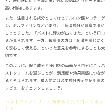
ど、使用感に対する満足度が高い製品ほどリピート率が
商品を探す
高い傾向にあります。
低刺激バストアップクリームの口コミ信頼
また、注目される成分としてはヒアルロン酸やコラーゲ
度チェック
ン、ボルフィリンなどがあり、「保湿成分が豊富で肌が
敏感肌用バストアップクリームの効果的な
しっとりした」「バストに弾力が出てきた」という口コ
選び方
ミが見られます。一方、敏感肌の方は「刺激を感じにく
口コミから知るバストアップクリームの使
く安心して使える」といった意見を参考にすることも大
用感特徴
切です。
無添加バストアップクリーム口コミで安心
このように、配合成分と使用感の両面から自分に合うバ
を選ぶ
ストクリームを選ぶことが、満足度や効果実感につなが
ハリと美しさを叶える使用感のポイントとは
ると考えられます。購入前には必ず成分表示や使用感の
バストアップクリーム口コミに見るハリの
レビューをチェックしましょう。
実感法
使用感重視のバストアップクリーム口コミ
バストアップクリーム効果あり派の口コミポイ
活用術
ント