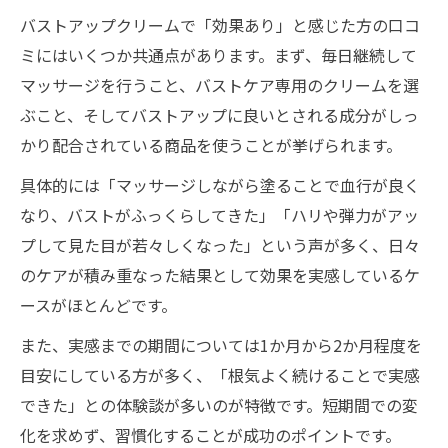
ハリが出ると評判のバストアップクリーム
バストアップクリームで「効果あり」と感じた方の口コ
体験談
ミにはいくつか共通点があります。まず、毎日継続して
マッサージを行うこと、バストケア専用のクリームを選
口コミで選ぶ美しいバストへのクリーム使
ぶこと、そしてバストアップに良いとされる成分がしっ
用法
かり配合されている商品を使うことが挙げられます。
バストアップクリーム口コミが伝える選び
方のコツ
具体的には「マッサージしながら塗ることで血行が良く
継続のコツとリアルな口コミから学ぶ効果実証
なり、バストがふっくらしてきた」「ハリや弾力がアッ
プして見た目が若々しくなった」という声が多く、日々
バストアップクリーム口コミで継続の重要
のケアが積み重なった結果として効果を実感しているケ
性を学ぶ
ースがほとんどです。
長期使用バストアップクリーム口コミの実
感例
また、実感までの期間については1か月から2か月程度を
目安にしている方が多く、「根気よく続けることで実感
口コミで分かるバストアップクリーム効果
できた」との体験談が多いのが特徴です。短期間での変
発現の時期
化を求めず、習慣化することが成功のポイントです。
バストアップクリーム継続利用者の口コミ