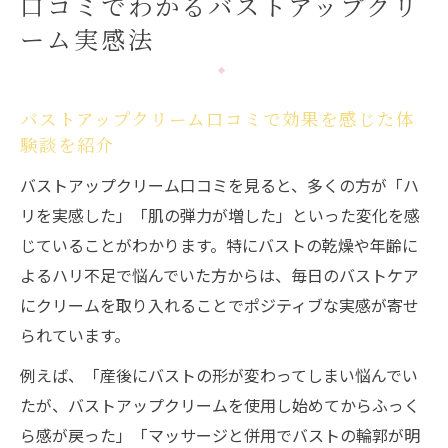
口コミでわかるバストアップクリ
バストアップクリーム口コミで分かる効果
ーム実感法
なしの理由
ランキング上位バストアップクリーム口コ
ミの傾向
バストアップクリーム口コミで効果を感じた体
効果を比較して見つけた理想のバストケア
験談を紹介
バストアップクリーム口コミで分かる効果
バストアップクリーム口コミを見ると、多くの方が「ハ
比較のコツ
リを実感した」「肌の弾力が増した」といった変化を感
バストアップクリーム効果ありとなしの口
じていることがわかります。特にバストの乾燥や年齢に
コミ差
よるハリ不足で悩んでいた方からは、毎日のバストケア
自分に合うバストアップクリームの選び方
にクリームを取り入れることでポジティブな実感が寄せ
解説
られています。
バストケアを続けた人のバストアップクリ
例えば、「産後にバストの形が変わってしまい悩んでい
ーム体験
たが、バストアップクリームを使用し始めてからふっく
口コミを活用したバストアップクリーム効
ら感が戻った」「マッサージと併用でバストの輪郭が明