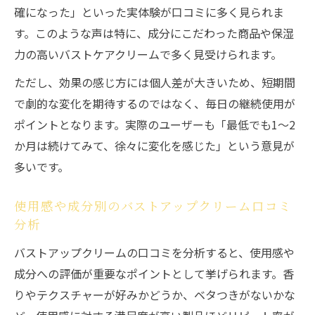
果検証
確になった」といった実体験が口コミに多く見られま
す。このような声は特に、成分にこだわった商品や保湿
変化を感じたい女性におすすめな口コミ活用術
力の高いバストケアクリームで多く見受けられます。
バストアップクリーム口コミ比較で得られ
る実感法
ただし、効果の感じ方には個人差が大きいため、短期間
バストアップクリーム効果ありの声の活か
で劇的な変化を期待するのではなく、毎日の継続使用が
し方
ポイントとなります。実際のユーザーも「最低でも1～2
か月は続けてみて、徐々に変化を感じた」という意見が
バストアップクリーム口コミを参考に変化
多いです。
を実感
正しいバストアップクリームの選び方と口
使用感や成分別のバストアップクリーム口コミ
コミ活用
分析
口コミから学ぶバストアップクリームの使
バストアップクリームの口コミを分析すると、使用感や
い方
成分への評価が重要なポイントとして挙げられます。香
敏感肌でも安心なバストアップクリーム選び方
りやテクスチャーが好みかどうか、ベタつきがないかな
バストアップクリーム口コミで敏感肌対応