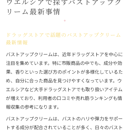
ウエルシアで探すバストアップク
を解説
リーム最新事情
バストアップクリーム選びで重視したい香
りとテクスチャー
ウエルシア取り扱いバストアップクリーム
ドラッグストアで話題のバストアップクリーム
のレビュー傾向
最新情報
バストアップクリームの成分比較と選び方のコ
バストアップクリームは、近年ドラッグストアを中心に
ツ
注目を集めています。特に市販商品の中でも、成分や効
バストアップクリーム成分を徹底比較して
果、香りといった選び方のポイントが多様化しているた
理解しよう
め、自分に合った商品を見つけやすくなっています。ウ
イソフラボンやボルフィリン配合バストア
エルシアなど大手ドラッグストアでも取り扱いアイテム
ップクリームの特徴
が増えており、利用者の口コミや売れ筋ランキングも情
成分別で見るバストアップクリームの期待
報収集の参考になります。
できる効果
バストアップクリームは、バストのハリや弾力をサポー
香りや質感でバストアップクリームを選ぶ
トする成分が配合されていることが多く、日々のバスト