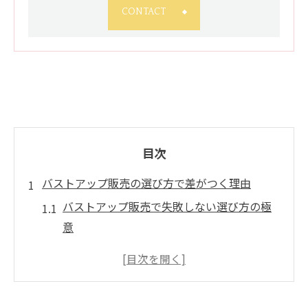
CONTACT
目次
バストアップ販売の選び方で差がつく理由
バストアップ販売で失敗しない選び方の極
意
バストアップ効果を実感できる商品選定法
豊胸以外で叶えるバストアップ販売活用術
バストアップ器具やグッズの比較ポイント