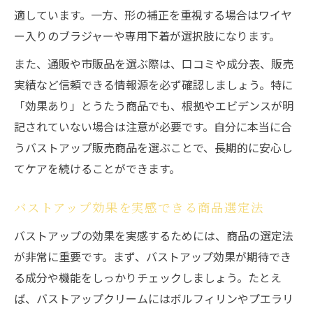
バストアップサプリの効果と活用法を解説
適しています。一方、形の補正を重視する場合はワイヤ
バストアップ効果を最大化するケアの実践
ー入りのブラジャーや専用下着が選択肢になります。
法
また、通販や市販品を選ぶ際は、口コミや成分表、販売
ナイトブラで叶える自然なバストアップ術
実績など信頼できる情報源を必ず確認しましょう。特に
自然なバストアップを目指す人へ最新情報
「効果あり」とうたう商品でも、根拠やエビデンスが明
バストアップ販売で叶える自然な美しさと
記されていない場合は注意が必要です。自分に本当に合
は
うバストアップ販売商品を選ぶことで、長期的に安心し
バストアップと美容を両立する新ケア法紹
てケアを続けることができます。
介
豊胸以外で自然に目指すバストアップ方法
バストアップ効果を実感できる商品選定法
バストアップ販売商品の安全性と選び方
バストアップの効果を実感するためには、商品の選定法
生活習慣で変わるバストアップ効果の理由
が非常に重要です。まず、バストアップ効果が期待でき
話題のバストアップ販売と効果の秘密に迫る
る成分や機能をしっかりチェックしましょう。たとえ
ば、バストアップクリームにはボルフィリンやプエラリ
バストアップ販売で注目の商品とその効果