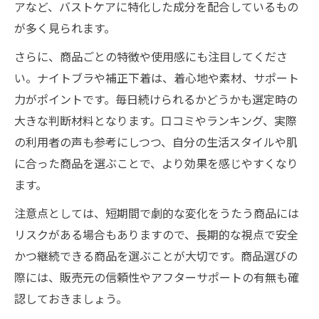
アなど、バストケアに特化した成分を配合しているもの
バストアップ器具ランキングの選び方解説
が多く見られます。
バストアップ市販サプリの成分と特徴紹介
さらに、商品ごとの特徴や使用感にも注目してくださ
バストアップ販売で期待できる体験談まと
い。ナイトブラや補正下着は、着心地や素材、サポート
め
力がポイントです。毎日続けられるかどうかも選定時の
マッサージやケアで高まるバストアップ効
大きな判断材料となります。口コミやランキング、実際
果
の利用者の声も参考にしつつ、自分の生活スタイルや肌
女性のためのバストアップ実践ケアガイド
に合った商品を選ぶことで、より効果を感じやすくなり
バストアップ販売と正しいケアの始め方
ます。
女性が実践できるバストアップ習慣のコツ
注意点としては、短期間で劇的な変化をうたう商品には
バストアップ効果を感じるセルフケア法
リスクがある場合もありますので、長期的な視点で安全
年齢別バストアップ販売商品の選び方
かつ継続できる商品を選ぶことが大切です。商品選びの
口コミで注目のバストアップ販売体験談
際には、販売元の信頼性やアフターサポートの有無も確
認しておきましょう。