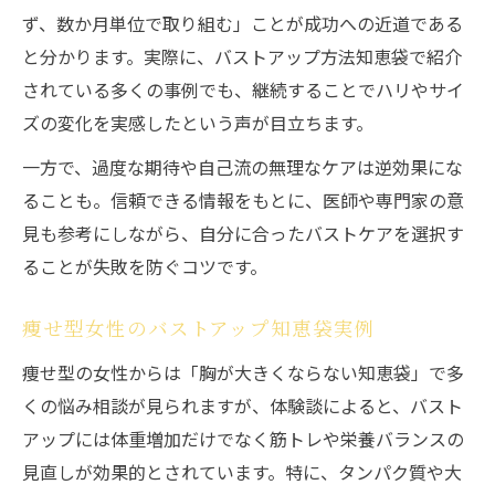
バストアップサプリの実際の効果体験談
ず、数か月単位で取り組む」ことが成功への近道である
知恵袋で評判のバストアップクリーム活用
と分かります。実際に、バストアップ方法知恵袋で紹介
法
されている多くの事例でも、継続することでハリやサイ
各種バストアップ方法のメリットとデメリ
ズの変化を実感したという声が目立ちます。
ット
一方で、過度な期待や自己流の無理なケアは逆効果にな
美胸ケアを始めるなら知恵袋活用を
ることも。信頼できる情報をもとに、医師や専門家の意
バストアップ知恵袋で美胸ケアを始める方
見も参考にしながら、自分に合ったバストケアを選択す
法
ることが失敗を防ぐコツです。
自宅で実践できる美胸ケアバストアップ術
知恵袋活用の美胸ケア体験談まとめ
痩せ型女性のバストアップ知恵袋実例
バストアップ方法と日常の美胸ケアの関係
痩せ型の女性からは「胸が大きくならない知恵袋」で多
知恵袋で話題の美胸ケアアイデア紹介
くの悩み相談が見られますが、体験談によると、バスト
知恵袋で分かるバストアップの本音
アップには体重増加だけでなく筋トレや栄養バランスの
見直しが効果的とされています。特に、タンパク質や大
バストアップ知恵袋のリアルな本音を調査