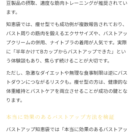
豆製品の摂取、適度な筋肉トレーニングが推奨されてい
胸を大きくしたい女性が語る悩みと解決策
ます。
知恵袋でのバストアップ失敗談と対策
知恵袋では、痩せ型でも成功例が複数報告されており、
本当に効果あるバストアップ情報の見極め
バスト周りの筋肉を鍛えるエクササイズや、バストアッ
方
プクリームの併用、ナイトブラの着用が人気です。実際
バストアップに関する誤解と正しい知識
に「半年かけてBカップからバストアップできた」とい
セルフケアで叶う自然なバストアップ
う体験談もあり、焦らず続けることが大切です。
セルフケアで実現するバストアップ方法
ただし、急激なダイエットや無理な食事制限は逆にバス
バストアップマッサージのポイント解説
トダウンにつながるリスクも。痩せ型の方は、健康的な
知恵袋で注目のセルフケア術まとめ
体重維持とバストケアを両立させることが成功の鍵とな
自然なバストアップを目指す食生活アドバ
ります。
イス
自宅で簡単にできるバストアップ体操
本当に効果のあるバストアップ方法を検証
バストアップ知恵袋では「本当に効果のあるバストアッ