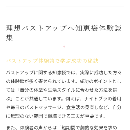
バストアップマッサージ体験談のリアル
知恵袋発のバストアップ成功ストーリー集
胸を大きくする知恵袋の新常識
理想バストアップへ知恵袋体験談
最新バストアップ知恵袋の有効性とは
集
胸を大きくするための新常識を解説
バストアップ知恵袋の科学的根拠を検証
バストアップ体験談で学ぶ成功の秘訣
本当に効果があるバストアップ方法の選び
方
バストアップに関する知恵袋では、実際に成功した方々
の体験談が多く寄せられています。成功のポイントとし
知恵袋に学ぶバストアップの注意点
ては「自分の体型や生活スタイルに合わせた方法を選
バストアップ方法に見る実際の効果
ぶ」ことが共通しています。例えば、ナイトブラの着用
人気のバストアップ方法の実体験比較
や毎日のバストマッサージ、食生活の見直しなど、自分
バストアップマッサージの効果を知恵袋で
に無理のない範囲で継続できる工夫が重要です。
検証
また、体験者の声からは「短期間で劇的な効果を求め