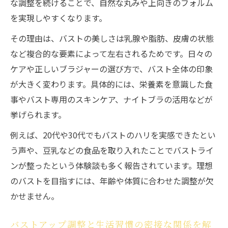
な調整を続けることで、自然な丸みや上向きのフォルム
食生活で実践するバストアップ調整のポイ
を実現しやすくなります。
ント
その理由は、バストの美しさは乳腺や脂肪、皮膚の状態
バストアップ効果を高める毎日のコツを紹
など複合的な要素によって左右されるためです。日々の
介
ケアや正しいブラジャーの選び方で、バスト全体の印象
女性ホルモンとセルフケアで美バストへ導く
が大きく変わります。具体的には、栄養素を意識した食
バストアップ調整と女性ホルモンの関係を
事やバスト専用のスキンケア、ナイトブラの活用などが
解説
挙げられます。
セルフケアでバストアップをサポートする
例えば、20代や30代でもバストのハリを実感できたとい
方法
う声や、豆乳などの食品を取り入れたことでバストライ
バストアップ調整に役立つホルモンバラン
ンが整ったという体験談も多く報告されています。理想
ス改善法
のバストを目指すには、年齢や体質に合わせた調整が欠
美バストを目指すバストアップセルフケア
かせません。
習慣
バストアップ調整と生活習慣の密接な関係を解