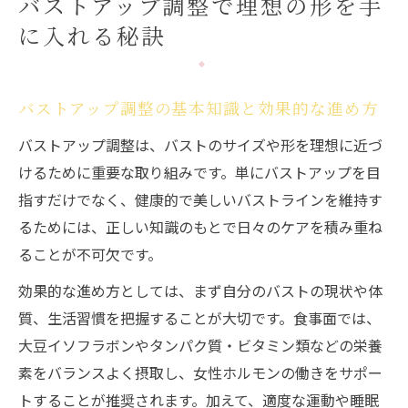
バストアップ調整で理想の形を手
バストアップのための正しいセルフケアポ
に入れる秘訣
イント
バストアップ調整で理想サイズへ近づくコ
ツ
バストアップ調整の基本知識と効果的な進め方
豆乳とバストアップ効果を実感するコツ
バストアップ調整は、バストのサイズや形を理想に近づ
豆乳でバストアップ効果を高める飲み方の
けるために重要な取り組みです。単にバストアップを目
工夫
指すだけでなく、健康的で美しいバストラインを維持す
豆乳のバストアップ実感に必要な習慣とは
るためには、正しい知識のもとで日々のケアを積み重ね
バストアップに豆乳を選ぶ際のポイント解
ることが不可欠です。
説
効果的な進め方としては、まず自分のバストの現状や体
バストアップ調整に役立つ豆乳の取り入れ
質、生活習慣を把握することが大切です。食事面では、
方
大豆イソフラボンやタンパク質・ビタミン類などの栄養
豆乳によるバストアップ効果の根拠と実例
素をバランスよく摂取し、女性ホルモンの働きをサポー
紹介
トすることが推奨されます。加えて、適度な運動や睡眠