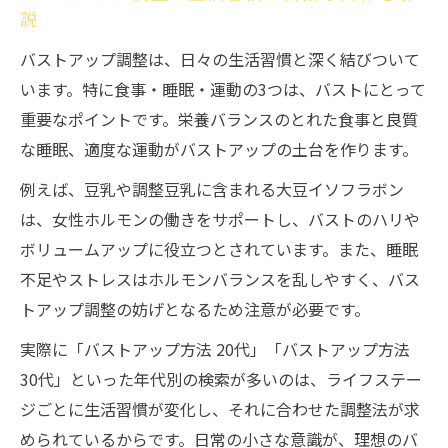
バストアップ調整とストレス・睡眠の重要
説
性
バストアップ調整は、日々の生活習慣と深く結びついて
無理なく続けるバストアップの習慣作り
います。特に食事・睡眠・運動の3つは、バストにとって
バストアップ調整を習慣化するコツと工夫
重要なポイントです。栄養バランスのとれた食事と良質
無理のないバストアップ調整の続け方を解
な睡眠、適度な運動がバストアップの土台を作ります。
説
例えば、豆乳や調整豆乳に含まれる大豆イソフラボン
バストアップを日常に取り入れるアイデア
は、女性ホルモンの働きをサポートし、バストのハリや
集
ボリュームアップに役立つとされています。また、睡眠
バストアップ調整は継続が成功の鍵となる
不足やストレスはホルモンバランスを乱しやすく、バス
毎日できるバストアップ調整セルフケア法
トアップ調整の妨げとなるため注意が必要です。
実際に「バストアップ方法 20代」「バストアップ方法
30代」といった年代別の検索が多いのは、ライフステー
ジごとに生活習慣が変化し、それに合わせた調整法が求
められているからです。日常の小さな意識が、理想のバ