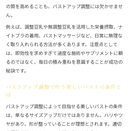
大人になっても可能なバストアップ方法を紹介
の質を高めることも、バストアップ調整には欠かせませ
ん。
大人の女性でも叶うバストアップ調整法
バストアップ調整は年齢問わず実現できる
例えば、調整豆乳や無調整豆乳を活用した栄養摂取、ナ
理由
イトブラの着用、バストマッサージなど、日常に無理な
大人向けバストアップ調整の特徴と注意点
く取り入れられる方法が多くあります。注意点として
は、即効性を求めすぎて過度な施術やサプリメントに頼
バストアップ調整に効果的な食事と運動法
るのではなく、毎日の積み重ねを意識することが成功の
大人になってもバストアップ可能な秘訣解
秘訣です。
説
日常生活に取り入れるバストアップ調整術
バストアップ調整で叶う美しいバストの条件と
バストアップ調整を日常に活かす簡単セル
は
フケア
バストアップ調整によって目指せる美しいバストの条件
忙しい女性向けバストアップ習慣の作り方
は、単なるサイズアップだけではありません。ハリやツ
バストアップ調整を続けるための生活改善
ヤがあり、形が整っていることが理想とされます。適切
法