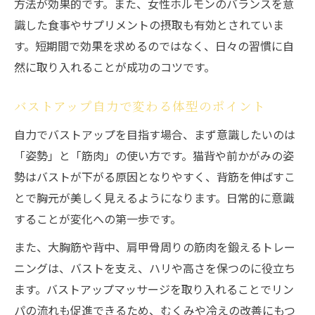
方法が効果的です。また、女性ホルモンのバランスを意
バストアップ方法選びのよくある失敗と対
識した食事やサプリメントの摂取も有効とされていま
策
す。短期間で効果を求めるのではなく、日々の習慣に自
バストアップ方法創造で得られる満足感と
然に取り入れることが成功のコツです。
は
バストアップ自力で変わる体型のポイント
短期間で実感できるバストアップの鍵
自力でバストアップを目指す場合、まず意識したいのは
短期間でバストアップ効果を高める秘訣
「姿勢」と「筋肉」の使い方です。猫背や前かがみの姿
バストアップ方法で即効性を感じるポイン
勢はバストが下がる原因となりやすく、背筋を伸ばすこ
ト
とで胸元が美しく見えるようになります。日常的に意識
バストアップマッサージの短期集中アプロ
することが変化への第一歩です。
ーチ
また、大胸筋や背中、肩甲骨周りの筋肉を鍛えるトレー
バストアップ自力で変化を早く実感するに
ニングは、バストを支え、ハリや高さを保つのに役立ち
は
ます。バストアップマッサージを取り入れることでリン
バストアップ方法創造で短期間の成果を得
パの流れも促進できるため、むくみや冷えの改善にもつ