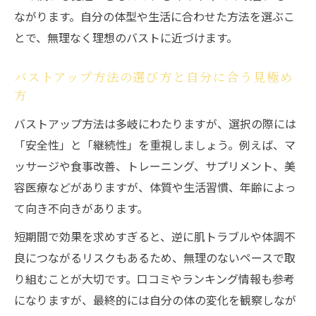
る工夫
ながります。自分の体型や生活に合わせた方法を選ぶこ
年齢別に異なるバストアップの実践法
とで、無理なく理想のバストに近づけます。
バストアップ方法は年齢でどう変わるか解
説
バストアップ方法の選び方と自分に合う見極め
10代から30代のバストアップ自力アプロー
方
チ
バストアップ方法は多岐にわたりますが、選択の際には
年代に合わせたバストアップ効果の引き出
「安全性」と「継続性」を重視しましょう。例えば、マ
し方
ッサージや食事改善、トレーニング、サプリメント、美
バストアップ方法創造で各世代に合う工夫
容医療などがありますが、体質や生活習慣、年齢によっ
を紹介
て向き不向きがあります。
バストアップ効果を年齢別で比較するポイ
短期間で効果を求めすぎると、逆に肌トラブルや体調不
ント
良につながるリスクもあるため、無理のないペースで取
り組むことが大切です。口コミやランキング情報も参考
になりますが、最終的には自分の体の変化を観察しなが