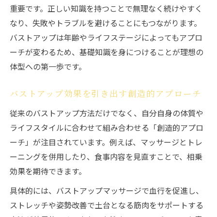
重要です。正しい知識を持つことで無理なく続けやすく
を追求
なり、失敗やトラブルを避けることにもつながります。
バストアップ効果を実感する日常ケアのコ
バストアップは年齢やライフステージによってもアプロ
ツ
ーチが変わるため、基礎知識を身につけることが理想の
バストアップマッサージの正しいやり方と
体型への第一歩です。
は
バストアップ方法が自信向上につながる理
バストアップ効果を引き出す創造的アプローチ
由
従来のバストアップ方法だけでなく、自分自身の体質や
バストアップに役立つ生活習慣の工夫
ライフスタイルに合わせて組み合わせる「創造的アプロ
バストアップ方法選びに迷う方へのヒント
ーチ」が注目されています。例えば、マッサージとトレ
バストアップ方法の違いと選び方のポイン
ーニングを併用したり、食事内容を見直すことで、相乗
ト
効果を期待できます。
バストアップ効果が期待できる見極め方を
具体的には、バストアップマッサージで血行を促進し、
解説
ストレッチや姿勢改善で土台となる筋肉をサポートする
バストアップ自力で叶えるための注意点