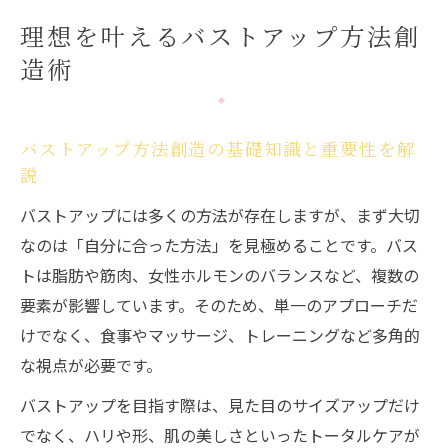
バストアップ方法の選び方と自分に合う見
理想を叶えるバストアップ方法創
極め方
造術
バストアップ効果が高まる工夫と注意点
自分らしく美しく！新しいバストアップの発想
バストアップ方法で自分らしさを活かすコ
バストアップ方法創造の基礎知識と重要性を解
ツ
説
バストアップ効果に差が出る新しい発想と
バストアップには多くの方法が存在しますが、まず大切
は
なのは「自分に合った方法」を見極めることです。バス
バストアップと美しさを両立させる実践術
トは脂肪や筋肉、女性ホルモンのバランスなど、複数の
要素が影響しています。そのため、単一のアプローチだ
バストアップ方法の創造で叶える理想像
けでなく、食事やマッサージ、トレーニングなど多角的
バストアップ効果を実感した新発想の体験
な視点が必要です。
談
バストアップを目指す際は、見た目のサイズアップだけ
自然に近づくバストアップで自信向上
でなく、ハリや形、肌の美しさといったトータルケアが
自然なバストアップ方法で健康的な美しさ