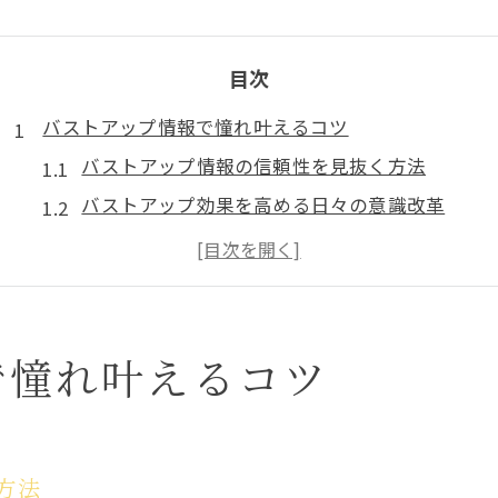
目次
バストアップ情報で憧れ叶えるコツ
バストアップ情報の信頼性を見抜く方法
バストアップ効果を高める日々の意識改革
口コミに惑わされないバストアップ情報活用術
バストアップ方法選びで失敗しないポイント
美胸を目指す女性に伝えたいバストアップ情報
理想のバストへ導く生活習慣を解説
で憧れ叶えるコツ
バストアップと生活習慣改善の関係性とは
理想のバストを目指すための朝夜ルーティン
バストアップ効果を高める睡眠と姿勢の工夫
方法