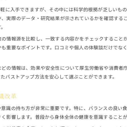
食事改善で叶えるバストアップの秘訣
手軽に入手できますが、その中には科学的根拠が乏しいも
生活習慣を変えて実感できるバストアップ方法
や、実際のデータ・研究結果が示されているかを確認する
自宅ケアで実感するバストアップ効果
す。
自宅で始めるバストアップマッサージの基本
数の情報源を比較し、一致する内容かをチェックすること
バストアップ効果を実感するケアの流れ
かも重要なポイントです。口コミや個人の体験談だけでな
ストレッチと筋トレでバストアップをサポート
セルフケアで変わるバストアップの実体験
などの情報は、効果や安全性について厚生労働省や消費者
手軽にできる自宅バストアップ方法のコツ
ったバストアップ方法を安心して選ぶことができます。
20代30代におすすめのバストアップ方法
20代女性向けバストアップ方法の特徴と効果
識改革
30代のバストアップ成功事例とポイント紹介
や意識の持ち方が非常に重要です。特に、バランスの良い
成長期後も続くバストアップの可能性
きく影響します。普段から身体全体の健康を意識すること
年齢別に考えるバストアップ方法の選び方