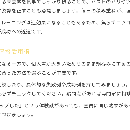
なる栄養素を食事でしっかり摂ることで、バストのハリや
20代30代のための最新バストアップ情報
に姿勢を正すことも意識しましょう。毎日の積み重ねが、
マッサージや筋トレによる美胸づくり
トレーニングは逆効果になることもあるため、焦らずコツ
バストアップと筋トレの効果的な組み合わせ
が成功への近道です。
マッサージで叶えるバストアップの実感法
筋トレ初心者におすすめのバストアップ方法
情報活用術
バストアップマッサージの正しいやり方とは
になる一方で、個人差が大きいためそのまま鵜呑みにする
筋トレで美胸をつくる日常習慣のポイント
に合った方法を選ぶことが重要です。
女性ホルモンと食事が与える影響も重要
較したり、具体的な失敗例や成功例を探してみましょう。
バストアップに欠かせない栄養素と食事習慣
を必ずチェックしてください。疑問点があれば専門家に相
女性ホルモンがバストアップに与える影響
アップした」という体験談があっても、全員に同じ効果があ
ホルモンバランスを整えるバストアップ方法
につけましょう。
バストアップ効果を支える食事の見直し方
食事改善で実感するバストアップ情報の真実