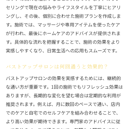
女性が選ぶバストアップサロンの特徴とは
セリングで現在の悩みやライフスタイルを丁寧にヒアリ
バストアップに役立つ店内サービスの活用
ングし、その後、個別に合わせた施術プランを作成しま
法
す。施術では、マッサージや専用アイテムを使ったケア
年齢に合わせたバストアップ店内ケアの選
が行われ、最後にホームケアのアドバイスが提供されま
び方
す。具体的な流れを把握することで、施術の効果をより
バストアップ効果が続く店内ケアの工夫
実感しやすくなり、日常生活への応用もスムーズです。
バストアップに良いとされる食べ物も店内
でチェック
バストアップサロンは何回通うと効果的？
専門家目線で解説する店内ケアの極意
バストアップサロンの効果を実感するためには、継続的
バストアップの専門家が薦める店内ケア方
な通い方が重要です。1回の施術でもリフレッシュ効果は
法
ありますが、長期的な変化を望む場合は定期的な利用が
推奨されます。例えば、月に数回のペースで通い、店内
店内バストアップのプロによるアドバイス
でのケアと自宅でのセルフケアを組み合わせることで、
紹介
より高い効果が期待できます。専門家のアドバイスに従
バストアップ効果を最大化する店内施術の