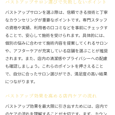
バストアップ効果を高める店内ケアの選び
バストアップサロン選びで失敗しないポイント
方
バストアップサロンを選ぶ際は、信頼できる技術と丁寧
バストアップサロンで人気の店内施術メニ
なカウンセリングが重要なポイントです。専門スタッフ
ュー
の資格や実績、利用者の口コミなどを事前にチェックす
店内バストアップ体験で得られる安心感と
ることで、安心して施術を受けられます。具体的には、
は
個別の悩みに合わせて施術内容を提案してくれるサロン
バストアップに適した店内の雰囲気と設備
や、アフターケアが充実している店舗を選ぶことが推奨
バストアップ店内体験をより充実させる方
されます。また、店内の清潔感やプライバシーへの配慮
法
も確認しましょう。これらのポイントを押さえること
で、自分に合ったサロン選びができ、満足度の高い結果
バストアップマッサージで感じる変化の実
につながります。
際
理想を追求する女性のためのバストアップ術
バストアップ効果を高める店内ケアの流れ
バストアップ店内ケアで理想を実現するポ
バストアップ効果を最大限に引き出すためには、店内で
イント
のケアの流れを理解することが大切です。まず、カウン