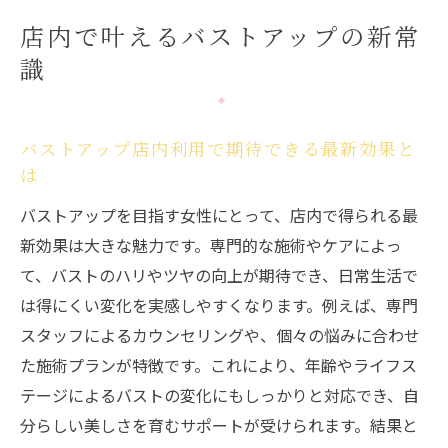
ント
店内で叶えるバストアップの新常
バストアップ効果を高める店内ケアの流れ
識
バストアップサロンは何回通うと効果的？
人気バストアップ店内活用術を徹底解説
バストアップを目指すなら店内ケアが鍵
バストアップ店内利用で期待できる最新効果と
は
バストアップ店内ケアで理想を実現する方
法
バストアップを目指す女性にとって、店内で得られる最
バストアップにおすすめの店内マッサージ
新効果は大きな魅力です。専門的な施術やケアによっ
体験
て、バストのハリやツヤの向上が期待でき、日常生活で
は得にくい変化を実感しやすくなります。例えば、専門
店内バストアップケアのメリットと注意点
スタッフによるカウンセリングや、個々の悩みに合わせ
バストアップサロンで年齢に合ったケアを
た施術プランが特徴です。これにより、年齢やライフス
選ぶ
テージによるバストの変化にもしっかりと対応でき、自
店内バストアップの成功事例と体験談紹介
分らしい美しさを育むサポートが受けられます。結果と
ホットペッパービューティーで探すバスト