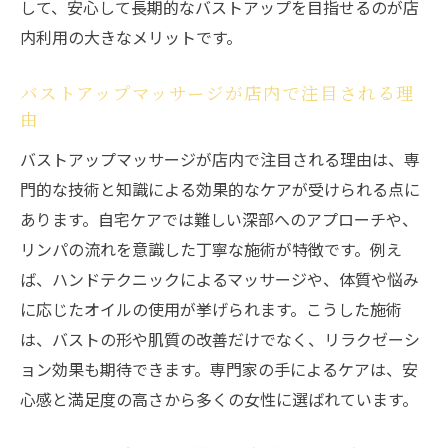
して、安心して長期的なバストアップを目指せるのが店
アップ店内活用
内利用の大きなメリットです。
サロン活用で美しいバストを手に入れる方法
バストアップサロンの施術内容と店内活用
バストアップマッサージが店内で注目される理
法
由
バストアップサロンのAカップからの変化事
バストアップマッサージが店内で注目される理由は、専
例
門的な技術と知識による効果的なケアが受けられる点に
バストアップ効果を実感した店内体験の声
あります。自宅ケアでは難しい深部へのアプローチや、
リンパの流れを意識した丁寧な施術が特徴です。例え
バストアップサロンで得られる美しさの秘
ば、ハンドテクニックによるマッサージや、体質や悩み
訣
に応じたオイルの使用が挙げられます。こうした施術
店内で行うバストアップマッサージの流れ
は、バストの形や肌質の改善だけでなく、リラクゼーシ
バストアップサロンの効果を最短で感じる
ョン効果も期待できます。専門家の手によるケアは、安
コツ
心感と満足度の高さから多くの女性に選ばれています。
バストアップの効果を高める店内体験とは