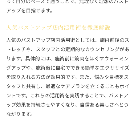
って自分のペースで通うことで、無理なく理想のバスト
流れ
アップを目指せます。
専門家監修のバストアップ店内マッサージ
とは
人気バストアップ店内活用術を徹底解説
安心して受けられるバストアップ店内サー
人気のバストアップ店内活用術としては、施術前後のス
ビス
トレッチや、スタッフとの定期的なカウンセリングがあ
バストアップサロンの評判と効果の見極め
ります。具体的には、施術前に筋肉をほぐすウォーミン
方
グアップや、施術後に自宅でできる簡単なエクササイズ
持続する美しさはバストアップの工夫から
を取り入れる方法が効果的です。また、悩みや目標をス
バストアップ効果を持続させる店内ケアの
タッフと共有し、最適なケアプランを立てることもポイ
コツ
ントです。これらの活用術を実践することで、バストア
店内バストアップと自宅ケアの組み合わせ
ップ効果を持続させやすくなり、自信ある美しさへとつ
術
ながります。
バストアップサロン活用で美しさを保つ方
法