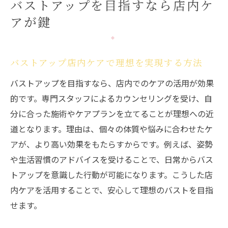
バストアップを目指すなら店内ケ
店内で得るバストアップの長期的メリット
アが鍵
バストアップ店内体験で意識したいポイン
ト
バストアップ維持のための店内サポート活
バストアップ店内ケアで理想を実現する方法
用
バストアップを目指すなら、店内でのケアの活用が効果
安心安全なバストアップ店内活用術まとめ
的です。専門スタッフによるカウンセリングを受け、自
バストアップ店内サービス選びの安心ポイ
分に合った施術やケアプランを立てることが理想への近
ント
道となります。理由は、個々の体質や悩みに合わせたケ
安全性重視のバストアップ店内ケア活用法
アが、より高い効果をもたらすからです。例えば、姿勢
バストアップ店内体験で守りたい注意点
や生活習慣のアドバイスを受けることで、日常からバス
信頼できるバストアップサロンの見極め方
トアップを意識した行動が可能になります。こうした店
内ケアを活用することで、安心して理想のバストを目指
バストアップ店内活用で得られる安心感と
せます。
は
納得できるバストアップ効果のための店内