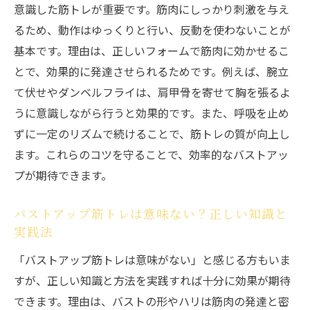
意識した筋トレが重要です。筋肉にしっかり刺激を与え
説
るため、動作はゆっくりと行い、反動を使わないことが
大胸筋強化で変わるバストの真実と注意点
基本です。理由は、正しいフォームで筋肉に効かせるこ
バストアップを叶える最新フィットネス事情
とで、効果的に発達させられるためです。例えば、腕立
最新バストアップフィットネスのトレンド
て伏せやダンベルフライは、肩甲骨を寄せて胸を張るよ
解説
うに意識しながら行うと効果的です。また、呼吸を止め
バストアップマシン・器具の活用ポイント
ずに一定のリズムで続けることで、筋トレの質が向上し
女性に人気のバストアップジムで得られる
ます。これらのコツを守ることで、効率的なバストアッ
効果
プが期待できます。
自宅でできる最新バストアップトレーニン
グ紹介
バストアップ筋トレは意味ない？正しい知識と
実践法
バストアップサロンとフィットネスの違い
「バストアップ筋トレは意味がない」と感じる方もいま
とは
すが、正しい知識と方法を実践すれば十分に効果が期待
最新のバストアップ情報で理想の体へ近づ
できます。理由は、バストの形やハリは筋肉の発達と密
く方法