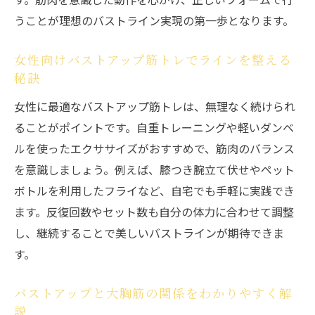
自宅とジムのバストアップ筋トレ比較と選
うことが理想のバストライン実現の第一歩となります。
択法
バストアップを叶える筋トレ継続の秘訣
女性向けバストアップ筋トレでラインを整える
秘訣
女性に最適なバストアップ筋トレは、無理なく続けられ
ることがポイントです。自重トレーニングや軽いダンベ
ルを使ったエクササイズがおすすめで、筋肉のバランス
を意識しましょう。例えば、膝つき腕立て伏せやペット
ボトルを利用したフライなど、自宅でも手軽に実践でき
ます。反復回数やセット数も自分の体力に合わせて調整
し、継続することで美しいバストラインが期待できま
す。
バストアップと大胸筋の関係をわかりやすく解
説