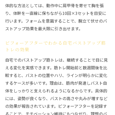
か
体的な方法としては、動作中に肩甲骨を寄せて胸を張
毎日の筋トレでバストアップを持続するコ
り、体幹を一直線に保ちながら10回×3セットを目安に
ツ
行います。フォームを意識することで、腕立て伏せのバ
ライフステージ別バストアップケアの方法
ストアップ効果を最大限に引き出せます。
年齢によるバスト変化と正しい筋トレアプ
ローチ
ビフォーアフターでわかる自宅バストアップ筋
トレの効果
大胸筋を意識した年齢別バストアップ習慣
自宅でのバストアップ筋トレは、継続することで目に見
ビフォーアフターで知る筋トレ効果の真実
える変化を実感できます。筋トレ開始前と数週間後を比
ビフォーアフターでわかるバストアップ筋
較すると、バストの位置やハリ、ラインが明らかに変化
トレ効果
するケースが多いです。理由は、筋肉が発達しバスト自
実際の体験談から見るバストアップの変化
体をしっかりと支えられるようになるからです。具体的
筋トレでバストアップした女性の声を紹介
には、姿勢が良くなり、バストの高さや丸みが増すなど
バストアップ筋トレの成果と継続のポイン
の効果が報告されています。ビフォーアフターを記録す
ト
ることで、モチベーション維持にもつながり、理想のバ