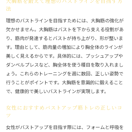
大胸筋を鍛えて理想のバストラインを目指す方
筋トレで美しいバストラインを実現する方
法
法
理想のバストラインを目指すためには、大胸筋の強化が
大胸筋を意識したバストアップ習慣の始め
欠かせません。大胸筋はバストを下から支える役割があ
方
り、筋肉が発達するとバストが持ち上がり、形が整いま
筋トレでバストは本当に変わるのか徹底検証
す。理由として、筋肉量の増加により胸全体のラインが
筋トレでバストアップは可能か最新情報で
美しく見えるからです。具体的には、プッシュアップや
検証
ダンベルプレスなど、胸全体を使う種目を取り入れまし
バストアップ筋トレが意味ないと言われる
ょう。これらのトレーニングを週に数回、正しい姿勢で
理由
行うことがポイントです。大胸筋を意識的に鍛えること
女性のバストアップは何歳まで効果が出る
で、健康的で美しいバストラインが実現します。
のか
女性におすすめバストアップ筋トレの正しいコ
バストアップのビフォーアフター体験談を
ツ
紹介
女性がバストアップを目指す際には、フォームと呼吸を
筋トレでバストラインを改善した実例と解