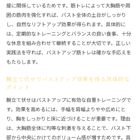
接に関係しているためです。筋トレによって大胸筋や周
ジム器具を活用したバストアップの実践法
囲の筋肉を強化すれば、バスト全体の土台がしっかり
ジム器具を使ったバストアップ筋トレの基
し、自然なリフトアップ効果が得られます。具体的に
本
は、定期的なトレーニングとバランスの良い食事、十分
バストアップジムで人気の器具とその特徴
な休息を組み合わせて継続することが大切です。正しい
大胸筋を効率よく鍛えるジムトレーニング
実践法を守れば、バストアップ筋トレは確かな手応えを
法
もたらします。
バストアップ効果を高める器具選びのコツ
女性に適したジム筋トレメニューの考え方
腕立て伏せでバストアップ効果を得る具体的な
ポイント
ビフォーアフターで見るジム筋トレの成果
腕立て伏せはバストアップに有効な自重トレーニングで
年齢問わず始める女性のバストアップ習慣
す。効果を高めるには、手幅を肩幅よりやや広めにと
年齢を問わずできるバストアップ習慣の始
り、胸をしっかりと床に近づけることが重要です。理由
め方
は、大胸筋全体に均等な刺激を与えることで、バスト下
バストアップは何歳まで効果が期待できる
部から中央にかけてのボリューム感が増すためです。具