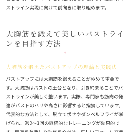
バストラインの変化を実感するコツと注意
ストライン実現に向けて前向きに取り組めます。
点
ビフォーアフターが示す筋トレの実力を検
証
大胸筋を鍛えて美しいバストライ
バストアップに意味のある筋トレ選びのポイン
ンを目指す方法
ト
バストアップに本当に意味のある筋トレの
大胸筋を鍛えたバストアップの理論と実践法
選び方
バストアップには大胸筋を鍛えることが極めて重要で
大胸筋トレーニングで得られるバストアッ
す。大胸筋はバストの土台となり、引き締まることでバ
プ効果
ストラインが美しく整います。実際、専門家も筋肉の発
女性に合ったバストアップ筋トレの見極め
達がバストのハリや高さに影響すると指摘しています。
方
代表的な方法として、腕立て伏せやダンベルフライが挙
意味ない筋トレを避けるためのチェックポ
げられ、週2〜3回の継続的なトレーニングが効果的で
イント
す。筋肉を意識した動作を心がけ、正しいフォームで行