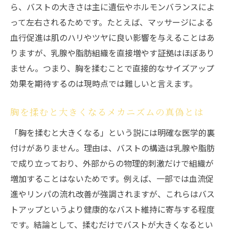
日常で続けやすいバストアップ習慣の実例
ら、バストの大きさは主に遺伝やホルモンバランスによ
専門家おすすめのバストアップアプローチ
って左右されるためです。たとえば、マッサージによる
バストアップ効果を持続させるポイントと
血行促進は肌のハリやツヤに良い影響を与えることはあ
は
りますが、乳腺や脂肪組織を直接増やす証拠はほぼあり
ません。つまり、胸を揉むことで直接的なサイズアップ
自分に合ったバストアップ法の見つけ方
効果を期待するのは現時点では難しいと言えます。
まとめとして真実に基づく美しさを目指そ
う
胸を揉むと大きくなるメカニズムの真偽とは
「胸を揉むと大きくなる」という説には明確な医学的裏
付けがありません。理由は、バストの構造は乳腺や脂肪
で成り立っており、外部からの物理的刺激だけで組織が
増加することはないためです。例えば、一部では血流促
進やリンパの流れ改善が強調されますが、これらはバス
トアップというより健康的なバスト維持に寄与する程度
です。結論として、揉むだけでバストが大きくなるとい