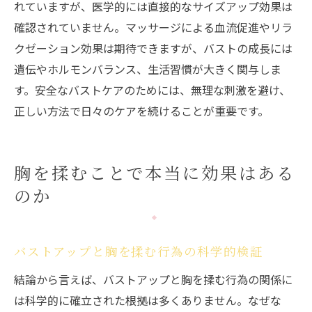
れていますが、医学的には直接的なサイズアップ効果は
バストが大きくなる理由を科学的に探る
確認されていません。マッサージによる血流促進やリラ
バストアップの仕組みと成長ホルモンの役
クゼーション効果は期待できますが、バストの成長には
割
遺伝やホルモンバランス、生活習慣が大きく関与しま
バストが大きくなった理由に関する最新研
す。安全なバストケアのためには、無理な刺激を避け、
究
正しい方法で日々のケアを続けることが重要です。
女性ホルモンとバストアップの関連性を解
説
胸を揉むことで本当に効果はある
遺伝や生活習慣が与えるバストアップへの
影響
のか
バストが大きくなるために必要な条件とは
安心して実践できる方法まとめへ進む
バストアップと胸を揉む行為の科学的検証
安心して実践できるバストアップ方法まとめ
結論から言えば、バストアップと胸を揉む行為の関係に
バストアップを叶える安全なセルフケア集
は科学的に確立された根拠は多くありません。なぜな