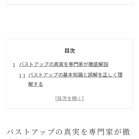
目次
バストアップの真実を専門家が徹底解説
バストアップの基本知識と誤解を正しく理
解する
専門家視点で見るバストアップ方法の実態
信頼性の高いバストアップ情報の見極め方
危険なバストアップ情報に惑わされないた
めに
バストアップの真実を専門家が徹
バストアップの真実と自然な美しさを両立