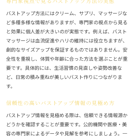
専門家視点で見るバストアップ方法の実態
バストアップを促す理想的な生活リズムと
バストアップ方法にはクリーム、サプリ、マッサージな
は
ど多種多様な情報がありますが、専門家の視点から見る
食事と睡眠がバストアップに与える影響
と効果に個人差が大きいのが実態です。例えば、バスト
女性ホルモンとバストアップの関係性を知
マッサージは血流促進やハリの維持には役立ちますが、
る
劇的なサイズアップを保証するものではありません。安
日常でできるバストアップケアの具体例
全性を重視し、体質や年齢に合った方法を選ぶことが重
要です。具体的には、生活習慣の見直しや姿勢改善な
習慣の見直しでバストアップ効果を高める
ど、日常の積み重ねが美しいバスト作りにつながりま
方法
す。
ワイルドヤムの効果に注目したケアへつな
ぐ
信頼性の高いバストアップ情報の見極め方
ワイルドヤムの効果とバストアップの関係性
バストアップ情報を見極める際は、信頼できる情報源か
ワイルドヤムがバストアップに与える影響
どうかを確認することが重要です。公的機関や医療・美
とは
容の専門家によるデータや見解を参考にしましょう。一