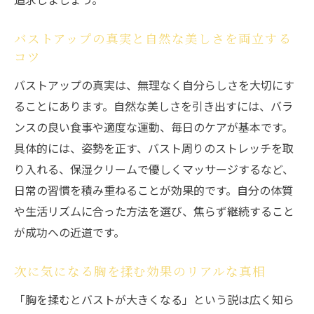
果
サプリとマッサージを併用する際の注意点
バストアップの真実と自然な美しさを両立する
体験談から学ぶバストアップ効果のリアル
コツ
年齢別のバストアップケアに話を進める
バストアップの真実は、無理なく自分らしさを大切にす
年齢によるバストアップの可能性とケア法
ることにあります。自然な美しさを引き出すには、バラ
バストアップは何歳まで可能なのか最新知
ンスの良い食事や適度な運動、毎日のケアが基本です。
見
具体的には、姿勢を正す、バスト周りのストレッチを取
り入れる、保湿クリームで優しくマッサージするなど、
年齢別に見るバストアップ方法とポイント
日常の習慣を積み重ねることが効果的です。自分の体質
バストアップ効果を高める年齢ごとのケア
や生活リズムに合った方法を選び、焦らず継続すること
術
が成功への近道です。
年齢に応じたバストアップサプリの選び方
ライフステージ別バストアップ体験談を紹
次に気になる胸を揉む効果のリアルな真相
介
「胸を揉むとバストが大きくなる」という説は広く知ら
科学的にバストが大きくなる理由を考察