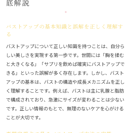
底解説
するコツ
次に気になる胸を揉む効果のリアルな真相
胸を揉むことで本当に効果はあるのか
バストアップの基本知識と誤解を正しく理解す
る
バストアップと胸を揉む行為の科学的検証
胸を揉むと大きくなるメカニズムの真偽と
バストアップについて正しい知識を持つことは、自分ら
は
しい美しさを実現する第一歩です。世間には「胸を揉む
と大きくなる」「サプリを飲めば確実にバストアップで
知恵袋で話題の胸を揉む効果の実際を解説
きる」といった誤解が多く存在します。しかし、バスト
バストアップのための正しい揉み方と注意
アップの基本は、バストの構造や成長メカニズムを正し
点
く理解することです。例えば、バストは主に乳腺と脂肪
胸を揉むリスクと安全性をしっかり押さえ
で構成されており、急激にサイズが変わることは少ない
る
です。正しい情報のもとで、無理のないケアを心がける
次の習慣形成で自然なバストアップを目指
ことが大切です。
す
自然なバストアップを叶える生活習慣とは