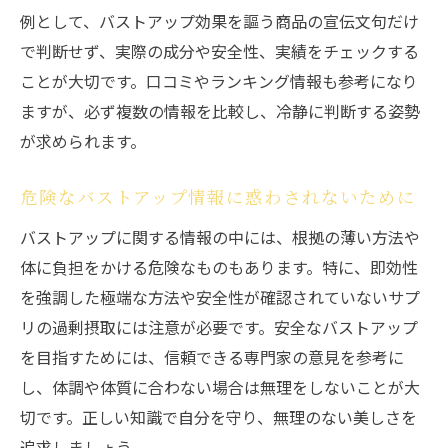
ワイルドヤムの有効成分と効果すごい理由
例として、バストアップ効果を謳う商品の宣伝文句だけ
バストアップを目指す人へのワイルドヤム
で判断せず、実際の成分や安全性、実績をチェックする
活用法
ことが大切です。口コミやランキング情報も参考になり
サプリ選びで注目されるワイルドヤムの特
ますが、必ず複数の情報を比較し、冷静に判断する姿勢
徴
が求められます。
安全なバストアップのための成分比較ポイ
ント
危険なバストアップ情報に惑わされないために
次はサプリやマッサージの実体験を解説
バストアップに関する情報の中には、根拠の薄い方法や
サプリやマッサージの実際の効果を検証
体に負担をかける危険なものもあります。特に、即効性
を強調した極端な方法や安全性が確認されていないサプ
バストアップサプリの効果ありは本当か徹
リの過剰摂取には注意が必要です。安全なバストアップ
底解説
を目指すためには、信頼できる専門家の意見を参考に
ランキングで選ぶ最強バストアップサプリ
し、体調や体質に合わない場合は無理をしないことが大
の選び方
切です。正しい知識で自分を守り、無理のない美しさを
バストアップマッサージの正しい方法と効
追求しましょう。