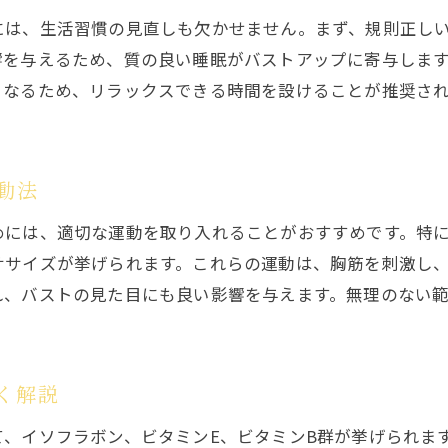
女性ホルモンとバストアップの関係を解説
には、生活習慣の見直しも欠かせません。まず、規則正し
女性ホルモンとバストアップのメカニズム
響を与えるため、質の良い睡眠がバストアップに寄与しま
ホルモンバランスを整える生活習慣とは
となるため、リラックスできる時間を設けることが推奨さ
サプリで女性ホルモンは増やせるのか？
ホルモンに働きかける成分を解説
バストアップに必要なホルモンの種類
動法
安全にホルモンバランスを保つ方法
めには、適切な運動を取り入れることがおすすめです。特
ササイズが挙げられます。これらの運動は、胸筋を刺激し
れ、バストの見た目にも良い影響を与えます。無理のない
く解説
、イソフラボン、ビタミンE、ビタミンB群が挙げられま