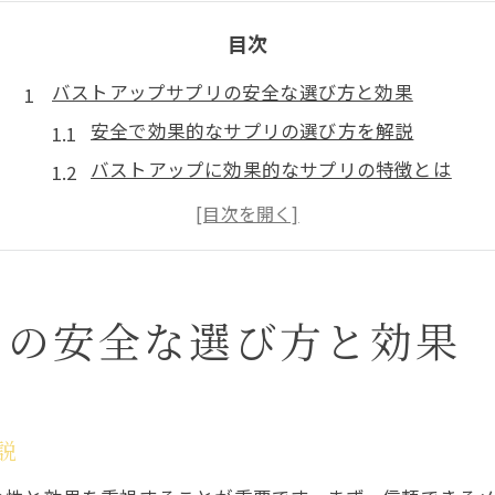
目次
バストアップサプリの安全な選び方と効果
安全で効果的なサプリの選び方を解説
バストアップに効果的なサプリの特徴とは
サプリで胸は大きくなるのか、真実を検証
口コミで評判の良いバストアップサプリとは
女性ホルモンとサプリの安全性について
薬局で手に入る人気サプリの選び方
リの安全な選び方と効果
バストアップサプリの効果を最大化するコツ
効果的な飲み方でバストアップをサポート
サプリの効果を引き出すための生活習慣
説
サプリと組み合わせると効果的な運動法