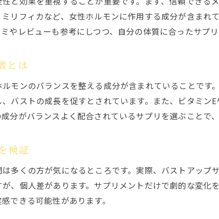
全性と効果を重視することが重要です。まず、信頼できる
バストアップのための栄養素を詳しく解説
・ミリフィカなど、女性ホルモンに作用する成分が含まれ
サプリ使用時に避けるべき悪習慣とは
コミやレビューも参考にしつつ、自分の体質に合ったサプリ
安全かつ効果的なバストアップサプリ活用法
安全で効果的なバストアップサプリの選び方
徴とは
バストアップサプリを選ぶ際の重要ポイント
ホルモンのバランスを整える成分が含まれていることです
口コミで話題のサプリを徹底比較
し、バストの成長を促すとされています。また、ビタミンE
サプリの成分と安全性を見極める方法
の成分がバランスよく配合されているサプリを選ぶことで
40代50代におすすめのサプリの選び方
バストアップ効果を実感するための選び方
を検証
ランキングで人気のサプリを徹底解説
問は多くの方が気になるところです。実際、バストアップ
40代50代におすすめのバストアップサプリ
すが、個人差があります。サプリメントだけで劇的な変化
年齢に応じたサプリ選びのコツ
実感できる可能性があります。
40代50代に人気のバストアップサプリとは