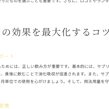
合ったものを選ぶことも重要です。さらに、口コミやラン
サプリの効果に関する実際の体験談
良い口コミの多いサプリの共通点とは
口コミ評価の高いサプリで得られる効果
リの効果を最大化するコ
女性たちのリアルな声をまとめて紹介
効果ありの口コミをもとにした選び方
バストアップに効果的なビタミンとは？
ポート
ビタミンの種類とバストへの影響を解説
るためには、正しい飲み方が重要です。基本的には、サプ
バストアップに必要なビタミンを徹底紹介
は、食後に飲むことで消化吸収が促進されます。また、サ
効果的なビタミン摂取方法と食事例
ヶ月単位での使用を心がけましょう。そして、用法用量を
サプリとビタミンの相乗効果を最大化
女性に嬉しいビタミンを含む食品とは
バストアップに役立つビタミンの選び方
習慣