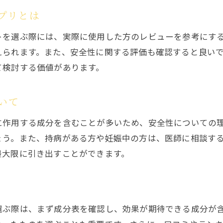
安全性と効果を重視したサプリの選び方
プリとは
女性ホルモンをサポートするサプリが人気
トを選ぶ際には、実際に使用した方のレビューを参考にす
年齢に対応したバストアップ法を提案
えられます。また、安全性に関する評価も確認すると良い
お肌にも嬉しい成分配合のサプリを紹介
て検討する価値があります。
薬局で買える安全なバストアップサプリ
薬局で見つけるおすすめサプリ
いて
手軽に購入できる人気のサプリ特集
に作用する成分を含むことが多いため、安全性についての
薬局でのサプリ選びで気をつけるポイント
ょう。また、持病がある方や妊娠中の方は、医師に相談す
口コミで評判の薬局サプリをチェック
最大限に引き出すことができます。
手に取りやすい価格帯のサプリの特徴
薬局で選ぶ、安全で効果的なバストアップ法
バストアップサプリの口コミと効果の真実
選ぶ際は、まず成分表を確認し、効果が期待できる成分が
口コミで語られる実際の効果を検証